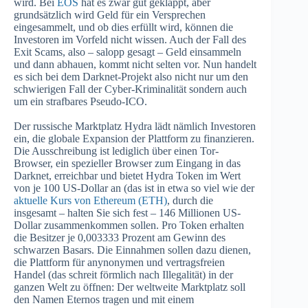
wird. Bei
EOS
hat es zwar gut geklappt, aber
grundsätzlich wird Geld für ein Versprechen
eingesammelt, und ob dies erfüllt wird, können die
Investoren im Vorfeld nicht wissen. Auch der Fall des
Exit Scams, also – salopp gesagt – Geld einsammeln
und dann abhauen, kommt nicht selten vor. Nun handelt
es sich bei dem Darknet-Projekt also nicht nur um den
schwierigen Fall der Cyber-Kriminalität sondern auch
um ein strafbares Pseudo-ICO.
Der russische Marktplatz Hydra lädt nämlich Investoren
ein, die globale Expansion der Plattform zu finanzieren.
Die Ausschreibung ist lediglich über einen Tor-
Browser, ein spezieller Browser zum Eingang in das
Darknet, erreichbar und bietet Hydra Token im Wert
von je 100 US-Dollar an (das ist in etwa so viel wie der
aktuelle Kurs von Ethereum (ETH)
, durch die
insgesamt – halten Sie sich fest – 146 Millionen US-
Dollar zusammenkommen sollen. Pro Token erhalten
die Besitzer je 0,003333 Prozent am Gewinn des
schwarzen Basars. Die Einnahmen sollen dazu dienen,
die Plattform für anynonymen und vertragsfreien
Handel (das schreit förmlich nach Illegalität) in der
ganzen Welt zu öffnen: Der weltweite Marktplatz soll
den Namen Eternos tragen und mit einem