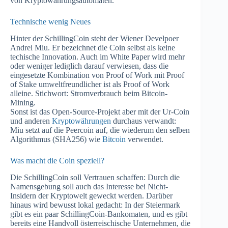
von Kryptowährungsautomaten.
Technische wenig Neues
Hinter der SchillingCoin steht der Wiener Develpoer
Andrei Miu. Er bezeichnet die Coin selbst als keine
techische Innovation. Auch im White Paper wird mehr
oder weniger lediglich darauf verwiesen, dass die
eingesetzte Kombination von Proof of Work mit Proof
of Stake umweltfreundlicher ist als Proof of Work
alleine. Stichwort: Stromverbrauch beim Bitcoin-
Mining.
Sonst ist das Open-Source-Projekt aber mit der Ur-Coin
und anderen
Kryptowährungen
durchaus verwandt:
Miu setzt auf die Peercoin auf, die wiederum den selben
Algorithmus (SHA256) wie
Bitcoin
verwendet.
Was macht die Coin speziell?
Die SchillingCoin soll Vertrauen schaffen: Durch die
Namensgebung soll auch das Interesse bei Nicht-
Insidern der Kryptowelt geweckt werden. Darüber
hinaus wird bewusst lokal gedacht: In der Steiermark
gibt es ein paar SchillingCoin-Bankomaten, und es gibt
bereits eine Handvoll österreischische Unternehmen, die