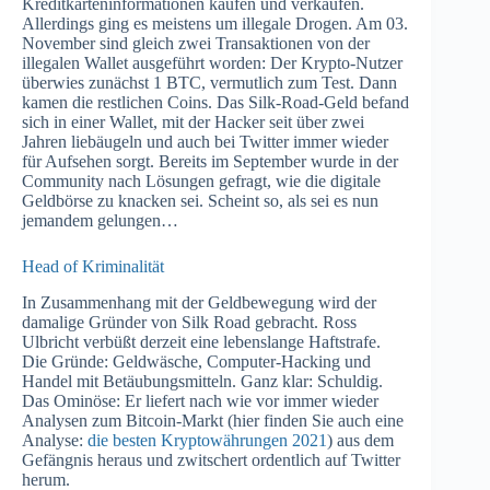
Kreditkarteninformationen kaufen und verkaufen.
Allerdings ging es meistens um illegale Drogen. Am 03.
November sind gleich zwei Transaktionen von der
illegalen Wallet ausgeführt worden: Der Krypto-Nutzer
überwies zunächst 1 BTC, vermutlich zum Test. Dann
kamen die restlichen Coins. Das Silk-Road-Geld befand
sich in einer Wallet, mit der Hacker seit über zwei
Jahren liebäugeln und auch bei Twitter immer wieder
für Aufsehen sorgt. Bereits im September wurde in der
Community nach Lösungen gefragt, wie die digitale
Geldbörse zu knacken sei. Scheint so, als sei es nun
jemandem gelungen…
Head of Kriminalität
In Zusammenhang mit der Geldbewegung wird der
damalige Gründer von Silk Road gebracht. Ross
Ulbricht verbüßt derzeit eine lebenslange Haftstrafe.
Die Gründe: Geldwäsche, Computer-Hacking und
Handel mit Betäubungsmitteln. Ganz klar: Schuldig.
Das Ominöse: Er liefert nach wie vor immer wieder
Analysen zum Bitcoin-Markt (hier finden Sie auch eine
Analyse:
die besten Kryptowährungen 2021
) aus dem
Gefängnis heraus und zwitschert ordentlich auf Twitter
herum.