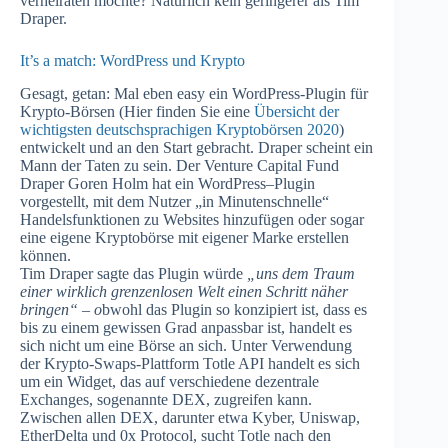
verheiraten möchte? Natürlich kein geringerer als Tim
Draper.
It’s a match: WordPress und Krypto
Gesagt, getan: Mal eben easy ein WordPress-Plugin für
Krypto-Börsen (Hier finden Sie eine
Übersicht der
wichtigsten deutschsprachigen Kryptobörsen 2020
)
entwickelt und an den Start gebracht. Draper scheint ein
Mann der Taten zu sein. Der Venture Capital Fund
Draper Goren Holm hat ein WordPress–Plugin
vorgestellt, mit dem Nutzer „in Minutenschnelle“
Handelsfunktionen zu Websites hinzufügen oder sogar
eine eigene Kryptobörse mit eigener Marke erstellen
können.
Tim Draper sagte das Plugin würde
„uns dem Traum
einer wirklich grenzenlosen Welt einen Schritt näher
bringen“ – o
bwohl das Plugin so konzipiert ist, dass es
bis zu einem gewissen Grad anpassbar ist, handelt es
sich nicht um eine Börse an sich. Unter Verwendung
der Krypto-Swaps-Plattform Totle API handelt es sich
um ein Widget, das auf verschiedene dezentrale
Exchanges, sogenannte DEX, zugreifen kann.
Zwischen allen DEX, darunter etwa Kyber, Uniswap,
EtherDelta und 0x Protocol, sucht Totle nach den