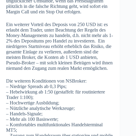
unglücklicher Umstände, wenn das Preisdiagramm
plötzlich in die falsche Richtung geht, wird sofort ein
Margin Call und ein Stop Out erfolgen.
Ein weiterer Vorteil des Deposis von 250 USD ist: es
erlaubt dem Trader, unter Beachtung der Regeln des
Money-Managements zu handeln, d.h. nicht mehr als 1-
2% des Depositums pro Handel zu investieren. Ein
niedrigeres Startniveau erhöht erheblich das Risiko, die
gesamte Einlage zu verlieren, außerdem sind die
meisten Broker, die Konten ab 1 USD anbieten,
Pseudo-Broker – mit solch kleinen Beträgen wird ihnen
niemand den Zugang zum realen Markt ermöglichen.
Die weiteren Konditionen von NSBroker:
– Niedrige Spreads ab 0,3 Pips;
– Hebelwirkung ab 1:50 (gestaffelt: für routiniertere
Trader 1:100);
– Hochwertige Ausbildung;
– Nützliche analytische Werkzeuge;
– Handels-Signale;
– Mehr als 100 Basiswerte;
– Komfortables multifunktionales Handelsterminal
MT5;
– Zugang zum Handelsraum über stationäre und mobile