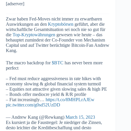
[adserver]
Zwar haben Fed-Moves nicht immer zu erwartbaren
Auswirkungen an den
Kryptobörsen
geführt, aber die
wirtschaftliche Gesamtsituation sei noch nie so gut für
die
Top-Kryptowährungen
gewesen wie heute – das
behauptet zumindest der Co-Founder von Mechanism
Capital und auf Twitter berüchtigte Bitcoin-Fan Andrew
Kang.
The macro backdrop for
$BTC
has never been more
perfect
– Fed must reduce aggressiveness in rate hikes with
economy slowing & global financial system turmoil
– Equities not attractive given slowing sales & high PE
– Bonds offer mediocre yield & R/R profile
– Fiat increasingly…
https://t.co/8MHPLrAJEw
pic.twitter.com/g0sd52UzDD
— Andrew Kang (@Rewkang)
March 15, 2023
Es kursiert ja die Faustregel: Je niedriger die Zinsen,
desto leichter die Kreditbeschaffung und desto