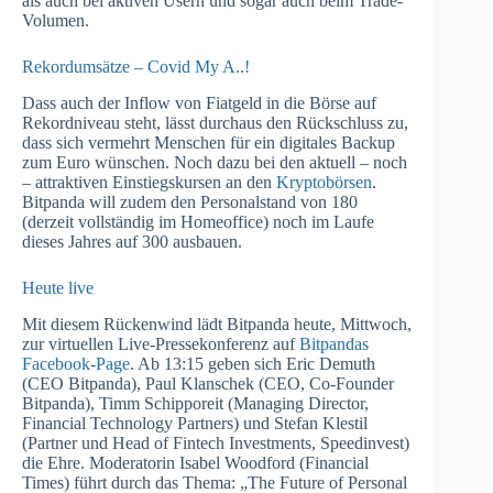
als auch bei aktiven Usern und sogar auch beim Trade-
Volumen.
Rekordumsätze – Covid My A..!
Dass auch der Inflow von Fiatgeld in die Börse auf
Rekordniveau steht, lässt durchaus den Rückschluss zu,
dass sich vermehrt Menschen für ein digitales Backup
zum Euro wünschen. Noch dazu bei den aktuell – noch
– attraktiven Einstiegskursen an den
Kryptobörsen
.
Bitpanda will zudem den Personalstand von 180
(derzeit vollständig im Homeoffice) noch im Laufe
dieses Jahres auf 300 ausbauen.
Heute live
Mit diesem Rückenwind lädt Bitpanda heute, Mittwoch,
zur virtuellen Live-Pressekonferenz auf
Bitpandas
Facebook-Page
. Ab 13:15 geben sich Eric Demuth
(CEO Bitpanda), Paul Klanschek (CEO, Co-Founder
Bitpanda), Timm Schipporeit (Managing Director,
Financial Technology Partners) und Stefan Klestil
(Partner und Head of Fintech Investments, Speedinvest)
die Ehre. Moderatorin Isabel Woodford (Financial
Times) führt durch das Thema: „The Future of Personal