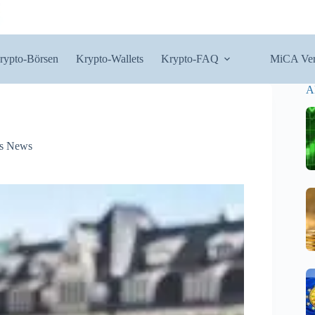
rypto-Börsen
Krypto-Wallets
Krypto-FAQ
MiCA Ver
A
s News