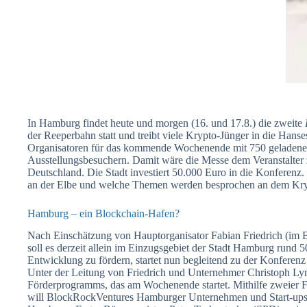
In Hamburg findet heute und morgen (16. und 17.8.) die zweite
der Reeperbahn statt und treibt viele Krypto-Jünger in die Hans
Organisatoren für das kommende Wochenende mit 750 geladene
Ausstellungsbesuchern. Damit wäre die Messe dem Veranstalter 
Deutschland. Die Stadt investiert 50.000 Euro in die Konferenz.
an der Elbe und welche Themen werden besprochen an dem K
Hamburg – ein Blockchain-Hafen?
Nach Einschätzung von Hauptorganisator Fabian Friedrich (im 
soll es derzeit allein im Einzugsgebiet der Stadt Hamburg run
Entwicklung zu fördern, startet nun begleitend zu der Konferenz
Unter der Leitung von Friedrich und Unternehmer Christoph Ly
Förderprogramms, das am Wochenende startet. Mithilfe zweier 
will BlockRockVentures Hamburger Unternehmen und Start-ups k