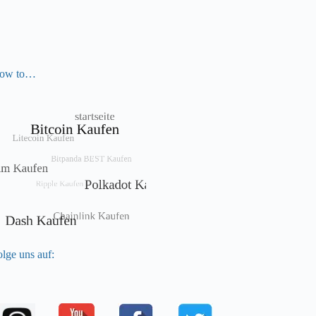
ow to…
lge uns auf: