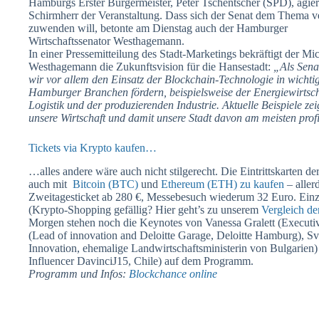
Hamburgs Erster Bürgermeister, Peter Tschentscher (SPD), agiert
Schirmherr der Veranstaltung. Dass sich der Senat dem Thema ve
zuwenden will, betonte am Dienstag auch der Hamburger
Wirtschaftssenator Westhagemann.
In einer Pressemitteilung des Stadt-Marketings bekräftigt der Mi
Westhagemann die Zukunftsvision für die Hansestadt:
„Als Sena
wir vor allem den Einsatz der Blockchain-Technologie in wichti
Hamburger Branchen fördern, beispielsweise der Energiewirtsch
Logistik und der produzierenden Industrie. Aktuelle Beispiele zei
unsere Wirtschaft und damit unsere Stadt davon am meisten profi
Tickets via Krypto kaufen…
…alles andere wäre auch nicht stilgerecht. Die Eintrittskarten 
auch mit
Bitcoin (BTC)
und
Ethereum (ETH) zu kaufen
– aller
Zweitagesticket ab 280 €, Messebesuch wiederum 32 Euro. Einzig 
(Krypto-Shopping gefällig? Hier geht’s zu unserem
Vergleich de
Morgen stehen noch die Keynotes von Vanessa Gralett (Execut
(Lead of innovation and Deloitte Garage, Deloitte Hamburg), Sve
Innovation, ehemalige Landwirtschaftsministerin von Bulgarie
Influencer DavinciJ15, Chile) auf dem Programm.
Programm und Infos:
Blockchance online