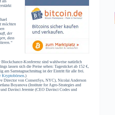
 als
rstärkt
chael
t möchten
gen
aft, der
gen, dass
tieren.“
der Blockchance-Konferenz sind wahlweise natürlich
dings lassen sich die Preise sehen: Tagesticket ab 152 €,
am Samstagnachmittag ist der Eintritt für alle frei.
r Kryptobörsen
.)
ive Director von ConsenSys, NYC), Nicolai Anderson
tlana Boyanova (Institute for Agro-Strategies and
n) und Davinci Jeremie (CEO Davinci Codes und