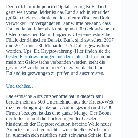
Denn nicht nur in puncto Digitalisierung ist Estland
ganz weit vorne, leider ist das Land auch in einer der
größten Geldwäscheskandale auf europäischem Boden
verwickelt: Im vergangenen Jahr wurde bekannt, dass
Estland lange Jahre als Knotenpunkt für Geldwäsche im
Osteuropäischen Raum fungierte. Über eine estnische
Filiale der dänischen Danske Bank sind zwischen 2007
und 2015 rund 230 Milliarden US-Dollar gewaschen
worden. Ups. Da Kryptowährung (Hier finden sie die
besten Kryptowährungen aus dem Jahr 2021
) ohnehin
meist mit Geldwäsche verbunden werden, steht die
gesamte Branche nun unter Generalverdacht. Und
Estland ist gezwungen zu prüfen und auszumisten.
Und tschüss…
Die estnische Aufsichtsbehörde hat in diesem Jahr
bereits mehr als 500 Unternehmen aus der Krypto-Welt
die Genehmigung entzogen. Auf insgesamt rund 1.400
Firmen bezogen ist das eine ganze Menge. Der Boom
der Industrie und die Lockerungen der Gesetze
hinsichtlich der Kryptorevolution hat eine Welle neuer
Anbieter mit sich gebracht – wo schnelles Wachstum
ist, tummeln sich natürlich auch schwarze Schafe. Die