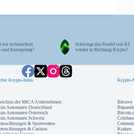
 vor technischem
Schwingt das Pendel von KI
 und Kurssprung?
wieder in Richtung Krypto?
ebte Krypto-Infos:
Krypto-M
zeichnis der MiCA-Unternehmen
Bitvavo
oin Automaten Deutschland
Bitpand
oin Automaten Österreich
Bitcoin.
coin Automaten Schweiz
Coinbas
ptowährungen & Sportwetten
Coinma
ptowährungen & Casinos
Kraken