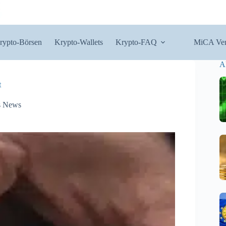
rypto-Börsen
Krypto-Wallets
Krypto-FAQ
MiCA Ver
A
t
s News