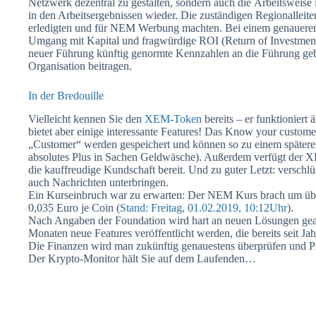
Netzwerk dezentral zu gestalten, sondern auch die Arbeitsweise ih
in den Arbeitsergebnissen wieder. Die zuständigen Regionalleiter 
erledigten und für NEM Werbung machten. Bei einem genaueren 
Umgang mit Kapital und fragwürdige ROI (Return of Investment
neuer Führung künftig genormte Kennzahlen an die Führung geb
Organisation beitragen.
In der Bredouille
Vielleicht kennen Sie den
XEM-Token
bereits – er funktioniert
bietet aber einige interessante Features! Das Know your custome
„Customer“ werden gespeichert und können so zu einem später
absolutes Plus in Sachen Geldwäsche). Außerdem verfügt der 
die kauffreudige Kundschaft bereit. Und zu guter Letzt: verschlü
auch Nachrichten unterbringen.
Ein Kurseinbruch war zu erwarten: Der NEM Kurs brach um über
0,035 Euro je Coin (
Stand: Freitag, 01.02.2019, 10:12Uhr
).
Nach Angaben der Foundation wird hart an neuen Lösungen gearb
Monaten neue Features veröffentlicht werden, die bereits seit Ja
Die Finanzen wird man zukünftig genauestens überprüfen und Pl
Der Krypto-Monitor hält Sie auf dem Laufenden…