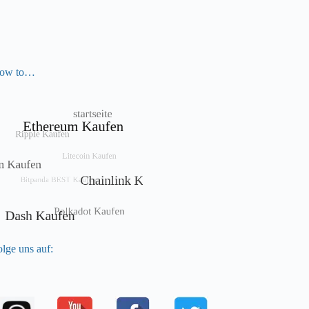
ow to…
lge uns auf: