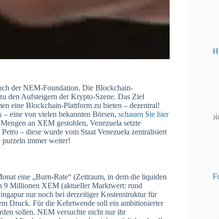
H
s auch der NEM-Foundation. Die Blockchain-
 den Aufsteigern der Krypto-Szene. Das Ziel
eine Blockchain-Plattform zu bieten – dezentral!
– eine von vielen bekannten Börsen,
schauen Sie hier
 Mengen an XEM gestohlen, Venezuela setzte
Petro – diese wurde vom Staat Venezuela zentralisiert
purzeln immer weiter!
Fo
nat eine „Burn-Rate“ (Zeitraum, in dem die liquiden
n 9 Millionen XEM (aktueller Marktwert: rund
ingapur nur noch bei derzeitiger Kostenstruktur für
m Druck. Für die Kehrtwende soll ein ambitionierter
rden sollen. NEM versuchte nicht nur ihr