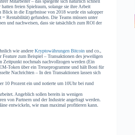
rer Mitarbeiter – das spiegelte sich natürlich schnell
hatten freien Spielraum, solange sie ihre Arbeit
Blick in die Ergebnisse von 2018 wurde ein salopper
 = Rentabilität) gefunden. Die Teams müssen unter
en und nachweisen, dass sie tatsächlich zum ROI der
 ähnlich wie andere
Kryptowährungen Bitcoin
und co.,
r Feature zum Beispiel – Transaktionen des jeweiligen
en Zeitpunkt nochmals nachvollzogen werden (Ein
XEM-Token über ein Treueprogramme und hält Boni für
sselte Nachrichten – In den Transaktionen lassen sich
 10 Prozent ein und notierte um 10Uhr bei rund
eitet. Angeblich sollen bereits in wenigen
hren von Partnern und der Industrie angefragt werden.
äne entwickeln, wie man maximal profitieren kann.