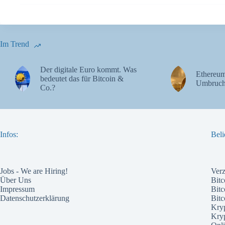
Im Trend
Der digitale Euro kommt. Was
Ethereum
bedeutet das für Bitcoin &
Umbruch
Co.?
Infos:
Beli
Jobs - We are Hiring!
Ver
Über Uns
Bitc
Impressum
Bitc
Datenschutzerklärung
Bit
Kry
Kry