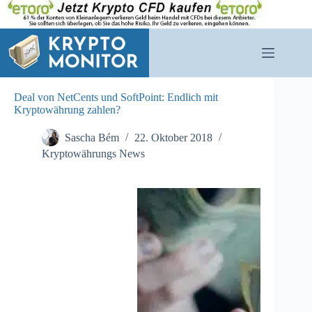
Zum
Inhalt
springen
Deal von NetCents und SoftPoint: Endlich mit
Kryptowährung zahlen?
Sascha Bém
22. Oktober 2018
Kryptowährungs News