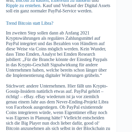
sein,
Bitcoin zu kaufen
,
Ethereum zu handeln
und
Ripple zu erstehen
. Kauf und Verkauf der Digital Assets
soll ein ganz normaler PayPal-Service werden.
Trend Bitcoin statt Libra?
Im zweiten Step sollen dann ab Anfang 2021
Kryptowährungen als reguläres Zahlungsmittel auf
PayPal integriert und das Bezahlen von Händlern auf
diese Weise via Coins möglich werden. Kein Wunder,
dass Timo Emden, Analyst bei Emden Research
jubiliert: „Für die Branche könnte der Einstieg Paypals
in das Krypto-Geschäft Signalwirkung für andere
Unternehmen haben, welche bereits schon länger über
die Implementierung digitaler Währungen grübeln.“
Stichwort: andere Unternehmen. Hier fällt uns Krypto-
Gossip-Insidern natürlich etwas auf. PayPal gehört –
richtig! – eBay. eBay wiederum ist ja vor ziemlich
genau einem Jahr aus dem Never-Ending-Projekt Libra
von Facebook ausgestiegen. Ob PayPal existierende
Coins integrieren würde, wenn Eigentümer eBay noch
was Eigenes in Planung hätte? Vielleicht entscheiden
sich die Big Player nun doch lieber dafür, good ol‘
Bitcoin anzunehmen als sich selbst in der Blockchain zu