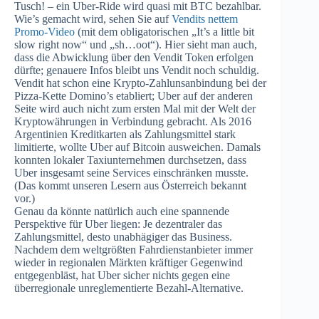
Tusch! – ein Uber-Ride wird quasi mit BTC bezahlbar.
Wie’s gemacht wird, sehen Sie auf
Vendits nettem
Promo-Video
(mit dem obligatorischen „It’s a little bit
slow right now“ und „sh…oot“). Hier sieht man auch,
dass die Abwicklung über den Vendit Token erfolgen
dürfte; genauere Infos bleibt uns Vendit noch schuldig.
Vendit hat schon eine Krypto-Zahlunsanbindung bei der
Pizza-Kette Domino’s etabliert; Uber auf der anderen
Seite wird auch nicht zum ersten Mal mit der Welt der
Kryptowährungen in Verbindung gebracht. Als 2016
Argentinien Kreditkarten als Zahlungsmittel stark
limitierte, wollte Uber auf Bitcoin ausweichen. Damals
konnten lokaler Taxiunternehmen durchsetzen, dass
Uber insgesamt seine Services einschränken musste.
(Das kommt unseren Lesern aus Österreich bekannt
vor.)
Genau da könnte natürlich auch eine spannende
Perspektive für Uber liegen: Je dezentraler das
Zahlungsmittel, desto unabhägiger das Business.
Nachdem dem weltgrößten Fahrdienstanbieter immer
wieder in regionalen Märkten kräftiger Gegenwind
entgegenbläst, hat Uber sicher nichts gegen eine
überregionale unreglementierte Bezahl-Alternative.