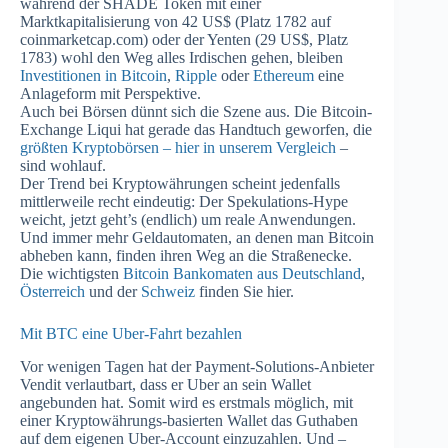
während der SHADE Token mit einer
Marktkapitalisierung von 42 US$ (Platz 1782 auf
coinmarketcap.com) oder der Yenten (29 US$, Platz
1783) wohl den Weg alles Irdischen gehen, bleiben
Investitionen in Bitcoin
,
Ripple
oder
Ethereum
eine
Anlageform mit Perspektive.
Auch bei Börsen dünnt sich die Szene aus. Die Bitcoin-
Exchange Liqui hat gerade das Handtuch geworfen, die
größten Kryptobörsen – hier in unserem Vergleich
–
sind wohlauf.
Der Trend bei Kryptowährungen scheint jedenfalls
mittlerweile recht eindeutig: Der Spekulations-Hype
weicht, jetzt geht’s (endlich) um reale Anwendungen.
Und immer mehr Geldautomaten, an denen man Bitcoin
abheben kann, finden ihren Weg an die Straßenecke.
Die wichtigsten
Bitcoin Bankomaten aus Deutschland
,
Österreich
und der
Schweiz
finden Sie hier.
Mit BTC eine Uber-Fahrt bezahlen
Vor wenigen Tagen hat der Payment-Solutions-Anbieter
Vendit verlautbart, dass er Uber an sein Wallet
angebunden hat. Somit wird es erstmals möglich, mit
einer Kryptowährungs-basierten Wallet das Guthaben
auf dem eigenen Uber-Account einzuzahlen. Und –