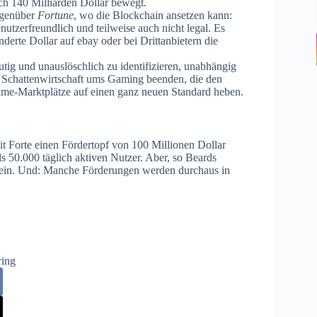
ich 140 Milliarden Dollar bewegt.
egenüber
Fortune
, wo die Blockchain ansetzen kann:
tzerfreundlich und teilweise auch nicht legal. Es
erte Dollar auf ebay oder bei Drittanbietern die
eutig und unauslöschlich zu identifizieren, unabhängig
 Schattenwirtschaft ums Gaming beenden, die den
Game-Marktplätze auf einen ganz neuen Standard heben.
it Forte einen Fördertopf von 100 Millionen Dollar
s 50.000 täglich aktiven Nutzer. Aber, so Beards
sein. Und: Manche Förderungen werden durchaus in
ring