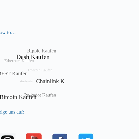
ow to…
lge uns auf: