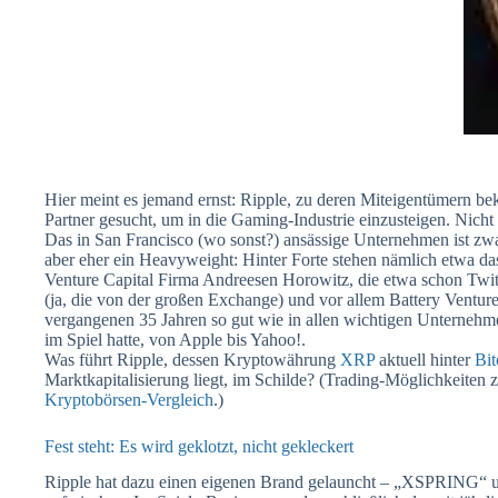
Hier meint es jemand ernst: Ripple, zu deren Miteigentümern bek
Partner gesucht, um in die Gaming-Industrie einzusteigen. Nicht 
Das in San Francisco (wo sonst?) ansässige Unternehmen ist zwa
aber eher ein Heavyweight: Hinter Forte stehen nämlich etwa da
Venture Capital Firma Andreesen Horowitz, die etwa schon Twit
(ja, die von der großen Exchange) und vor allem Battery Ventur
vergangenen 35 Jahren so gut wie in allen wichtigen Unterne
im Spiel hatte, von Apple bis Yahoo!.
Was führt Ripple, dessen Kryptowährung
XRP
aktuell hinter
Bi
Marktkapitalisierung liegt, im Schilde? (Trading-Möglichkeiten
Kryptobörsen-Vergleich
.)
Fest steht: Es wird geklotzt, nicht gekleckert
Ripple hat dazu einen eigenen Brand gelauncht – „XSPRING“ u