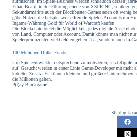
aufmischen. Im Spiele-Business werden schließlich derzeit jährl
Ethan Beard, in der Führungsebene von XSPRING, schildert g
Sekundärmärkte auch der Blockbuster-Games seien oft wenig benu
gäbe Nutzer, die beispielsweise fremde Spieler-Accounts um Hund
Ingame-Währung Gold für World of Warcraft kaufen.
Die Blockchain bietet die Möglichkeit, jedes digitale Asset eind
von Land, Computer oder Account. Damit könnte man nicht nur
Spielerproduzenten viel Geld entgehen lässt, sondern auch In-
100 Millionen Dollar Fonds
Um Spieleentwickler entsprechend zu motivieren, setzt Ripple m
auf. Gesucht werden in erster Linie Game-Developer mit mehr al
koketter Zusatz: Es können kleinere und größere Unternehmen 
die Millionen gehen.
P(l)ay Blockgame!
Sharing is ca