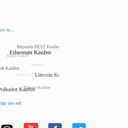
ow to…
lge uns auf: