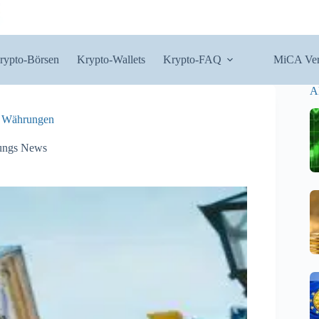
rypto-Börsen
Krypto-Wallets
Krypto-FAQ
MiCA Ver
A
le Währungen
ungs News