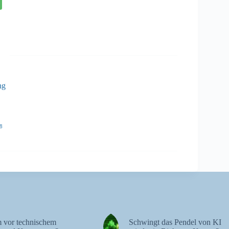
ng
8
 vor technischem
Schwingt das Pendel von KI