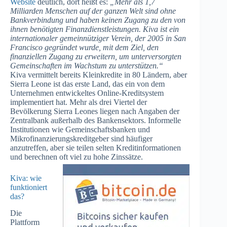
Website
deutlich, dort heißt es:
„Mehr als 1,7
Milliarden Menschen auf der ganzen Welt sind ohne
Bankverbindung und haben keinen Zugang zu den von
ihnen benötigten Finanzdienstleistungen. Kiva ist ein
internationaler gemeinnütziger Verein, der 2005 in San
Francisco gegründet wurde, mit dem Ziel, den
finanziellen Zugang zu erweitern, um unterversorgten
Gemeinschaften im Wachstum zu unterstützen.“
Kiva vermittelt bereits Kleinkredite in 80 Ländern, aber
Sierra Leone ist das erste Land, das ein von dem
Unternehmen entwickeltes Online-Kreditsystem
implementiert hat. Mehr als drei Viertel der
Bevölkerung Sierra Leones liegen nach Angaben der
Zentralbank außerhalb des Bankensektors. Informelle
Institutionen wie Gemeinschaftsbanken und
Mikrofinanzierungskreditgeber sind häufiger
anzutreffen, aber sie teilen selten Kreditinformationen
und berechnen oft viel zu hohe Zinssätze.
Kiva: wie
funktioniert
das?
Die
Plattform