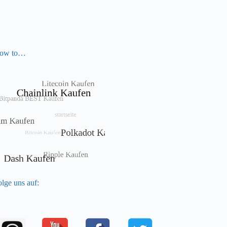
ow to…
lge uns auf: