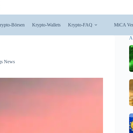
rypto-Börsen
Krypto-Wallets
Krypto-FAQ
MiCA Ver
A
gs News