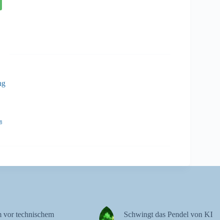
ng
8
 vor technischem
Schwingt das Pendel von KI