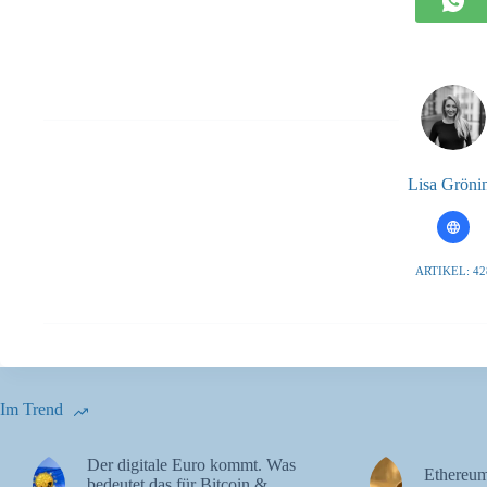
Lisa Gröni
ARTIKEL: 42
Im Trend
Der digitale Euro kommt. Was
Ethereum
bedeutet das für Bitcoin &