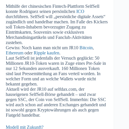
Mithilfe der chinesischen Fintech-Plattform SelfSell
konnte Rodriguez seinen persönlichen
ICO
durchführen. SelfSell will „persönliche digitale Assets“
zugändlich und handelbar machen. Im Falle des Kickers
soll Token-Inhabern bevorzugter Zugang zu
Eintrittskarten, Souvenirs sowie exklusiven
Merchandisingartikeln und Fanclub-Aktivitäten
zustehen.
Gewiss: Noch kann man nicht um JR10
Bitcoin
,
Ethereum
oder
Ripple kaufen
.
Laut SelfSell ist jedenfalls der Versuch geglückt: 50
Millionen JR10-Token waren in Zuge eines Pre-Sale in
nur 12 Sekunden ausverkauft. 160 Millionen Token
sind laut Pressemitteilung an Fans verteil worden. In
welcher Form und an welche Wallets wurde nicht
bekannt gegeben.
Aktuell wird der JR10 auf selfdax.com, der
hauseigenen SelfSell-Börse gehandelt – und zwar
gegen SSC, der Coin von SelfSell. Immerhin: Die SSC
wird auch schon auf anderen Exchanges gehandelt und
ist sowohl gegen Kryptowährungen als auch gegen
Fiatgeld handelbar.
Modell mit Zukunft?