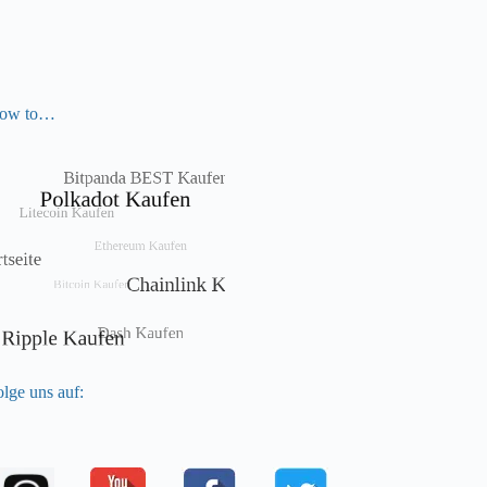
ow to…
lge uns auf: