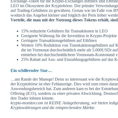
Exchange-Token für die Krypto-Exchanges Bitfinex und Ethfin
LEO im Ökosystem der Kryptobörse. Der primäre Verwendungszwe
auf Trading-Gebühren zu gewähren. Genau wie im Falle von BN
wodurch das Angebot kleiner und folglich der Preis höher werde
Vorteile, die man mit der Nutzung dieses Tokens erhält, sind
15% reduzierte Gebühren für Transaktionen in LEO
Geeignete Währung für die Investition in Krypto-Projekte
Geringere Transaktionsgebühren auf Ethfinex
Weitere 10% Reduktion von Transkaktionsgebühren auf K
die im Vormonat durchschnittlich mehr als 5.000USDt auf
entstehen bei durchschnittlichem Vormonats-Kontostand
25% Rabatt auf Aus- und Einzahlungsgebühren auf das 
Ein schillernder Star…
…am Rande der Manege! Denn so interessant wie die Kryptowäh
der Kryptobörse ist eher Fehlanzeige. Dies wird zum einen daran
Anwendungsbereich hat. Zum anderen kam es bei der Entstehung
Offering (ICO), sondern zu einer privaten Abwicklung. Dennoch
den Trader lohnen könnte.
krypto-monitor.com ist KEINE Anlageberatung, wir bieten ledig
Kryptowährungen und die entsprechenden Märkte.