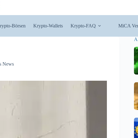
rypto-Börsen
Krypto-Wallets
Krypto-FAQ
MiCA Ver
A
s News