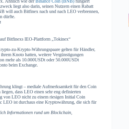
ex. Ähnlich wie der
Binance Coin (BNB)
fungiert
ck liegt also darin, seinen Nutzern einen Rabatt
B will auch Bitfinex nach und nach LEO verbrennen,
n dürfte.
:
 auf Bitfinexs IEO-Plattform „Tokinex“
rypto-zu-Krypto-Währungspaare gelten für Händler,
 ihrem Knoto hatten, weitere Vergünstigungen
 von mehr als 10.000USDt oder 50.000USDt
Konto beim Exchange.
rung klingt – mediale Aufmerksamkeit für den Coin
 liegen, dass LEO einen sehr eng definierten
 von LEO nicht zu einem riesigen Initial Coin
: LEO ist durchaus eine Kryptowährung, die sich für
lich Informationen rund um Blockchain,