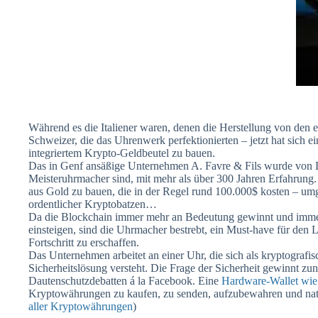
Während es die Italiener waren, denen die Herstellung von den 
Schweizer, die das Uhrenwerk perfektionierten – jetzt hat sich 
integriertem Krypto-Geldbeutel zu bauen.
Das in Genf ansäßige Unternehmen A. Favre & Fils wurde von L
Meisteruhrmacher sind, mit mehr als über 300 Jahren Erfahrun
aus Gold zu bauen, die in der Regel rund 100.000$ kosten – um
ordentlicher Kryptobatzen…
Da die Blockchain immer mehr an Bedeutung gewinnt und imme
einsteigen, sind die Uhrmacher bestrebt, ein Must-have für de
Fortschritt zu erschaffen.
Das Unternehmen arbeitet an einer Uhr, die sich als kryptografis
Sicherheitslösung versteht. Die Frage der Sicherheit gewinnt z
Dautenschutzdebatten á la Facebook. Eine
Hardware-Wallet wie
Kryptowährungen zu kaufen, zu senden, aufzubewahren und natü
aller Kryptowährungen
)