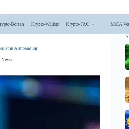
rypto-Börsen
Krypto-Wallets
Krypto-FAQ
MiCA Ver
A
Wallet in Armbanduhr
s News