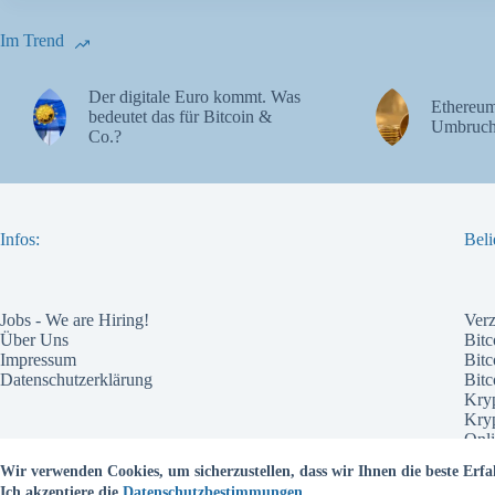
Im Trend
Der digitale Euro kommt. Was
Ethereum
bedeutet das für Bitcoin &
Umbruch
Co.?
Infos:
Beli
Jobs - We are Hiring!
Ver
Über Uns
Bitc
Impressum
Bitc
Datenschutzerklärung
Bit
Kry
Kry
Onli
Pote
Wir verwenden Cookies, um sicherzustellen, dass wir Ihnen die beste Erfa
Wel
Ich akzeptiere die
Datenschutzbestimmungen