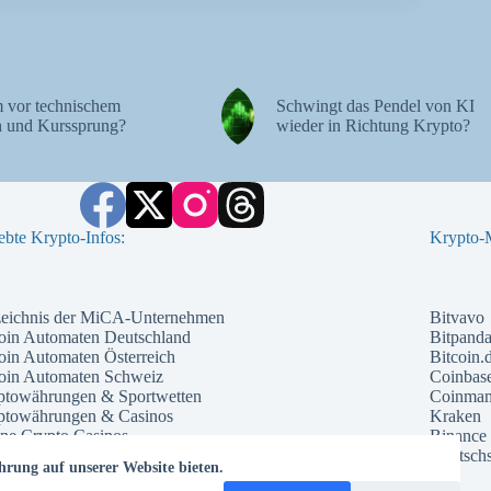
 vor technischem
Schwingt das Pendel von KI
 und Kurssprung?
wieder in Richtung Krypto?
ebte Krypto-Infos:
Krypto-M
zeichnis der MiCA-Unternehmen
Bitvavo
oin Automaten Deutschland
Bitpand
oin Automaten Österreich
Bitcoin.
coin Automaten Schweiz
Coinbas
ptowährungen & Sportwetten
Coinma
ptowährungen & Casinos
Kraken
ne Crypto Casinos
Binance
ntial Kryptowährungen 2026
Deutschs
hrung auf unserer Website bieten.
che Kryptowährung 2026