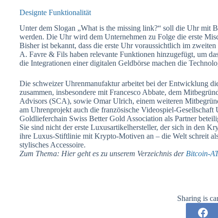
Designte Funktionalität
Unter dem Slogan „What is the missing link?“ soll die Uhr mit 
werden. Die Uhr wird dem Unternehmen zu Folge die erste Misc
Bisher ist bekannt, dass die erste Uhr voraussichtlich im zweit
A. Favre & Fils haben relevante Funktionen hinzugefügt, um da
die Integrationen einer digitalen Geldbörse machen die Technolog
Die schweizer Uhrenmanufaktur arbeitet bei der Entwicklung 
zusammen, insbesondere mit Francesco Abbate, dem Mitbegrün
Advisors (SCA), sowie Omar Ulrich, einem weiteren Mitbegrü
am Uhrenprojekt auch die französische Videospiel-Gesellschaft 
Goldlieferchain Swiss Better Gold Association als Partner beteili
Sie sind nicht der erste Luxusartikelhersteller, der sich in den
ihre Luxus-Stiftlinie mit Krypto-Motiven an – die Welt schreit a
stylisches Accessoire.
Zum Thema: Hier geht es zu unserem Verzeichnis der
Bitcoin-A
Sharing is ca