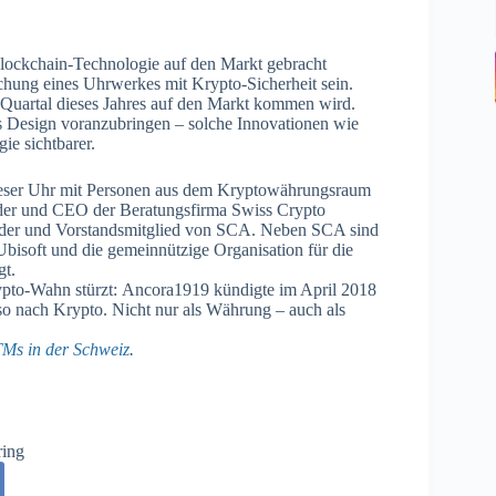
Blockchain-Technologie auf den Markt gebracht
hung eines Uhrwerkes mit Krypto-Sicherheit sein.
en Quartal dieses Jahres auf den Markt kommen wird.
s Design voranzubringen – solche Innovationen wie
ie sichtbarer.
dieser Uhr mit Personen aus dem Kryptowährungsraum
der und CEO der Beratungsfirma Swiss Crypto
nder und Vorstandsmitglied von SCA. Neben SCA sind
Ubisoft und die gemeinnützige Organisation für die
gt.
 Krypto-Wahn stürzt: Ancora1919 kündigte im April 2018
lso nach Krypto. Nicht nur als Währung – auch als
TMs in der Schweiz
.
ring