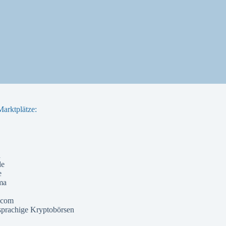
arktplätze:
a
de
e
ma
 com
prachige Kryptobörsen