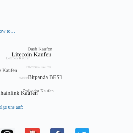
ow to…
lge uns auf: