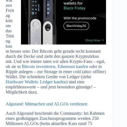
war
zen
Freit
ag
kön
nte
das
Timi
ng
kau
m besser sein: Der Bitcoin geht gerade recht konstant
durch die Decke und zieht den ganzen Kryptozirkus
mit. Und wie immer raten wir allen Krypto-Fans – egal,
ob sie in
Bitcoin investieren
,
Ethereum kaufen
oder in
Ripple anlegen – zur Storage in einer cold (also: offline)
Wallet. Die schnieken Geräte von Ledger (siehe
Hardware Wallets: Ledger kaufen
) sind eine
empfehlenswerte – und jetzt besonders günstige! –
Möglichkeit dazu.
Algorand: Mitmachen und ALGOs verdienen
Auch Algorand beschenkt die Community: Im Rahmen
eines großzügigen Zuschussprogramms werden 250
Millionen ALGOs (beim aktuellen Kurs rund 75