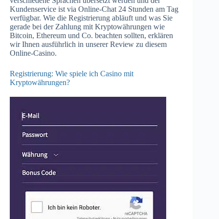
verschiedene Sprachen übersetzt werden und der
Kundenservice ist via Online-Chat 24 Stunden am Tag
verfügbar. Wie die Registrierung abläuft und was Sie
gerade bei der Zahlung mit Kryptowährungen wie
Bitcoin, Ethereum und Co. beachten sollten, erklären
wir Ihnen ausführlich in unserer Review zu diesem
Online-Casino.
Registrierung: Wie spiele ich Casino mit
Kryptowährungen?