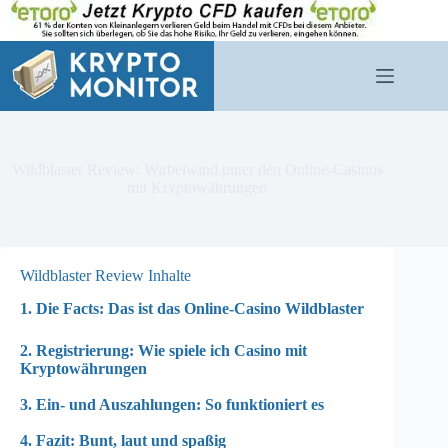
Zum
Inhalt
springen
Wildblaster Review: Wirbelwind unter den Online-Casinos
mit Kryptowährungen
Wildblaster Review Inhalte
1. Die Facts: Das ist das Online-Casino Wildblaster
2. Registrierung: Wie spiele ich Casino mit
Kryptowährungen
3. Ein- und Auszahlungen: So funktioniert es
4. Fazit: Bunt, laut und spaßig