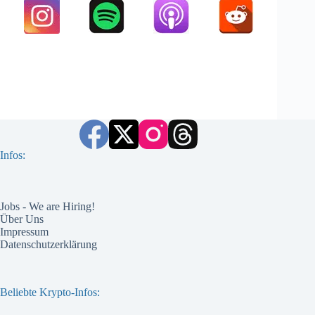
Infos:
Jobs - We are Hiring!
Über Uns
Impressum
Datenschutzerklärung
Beliebte Krypto-Infos: