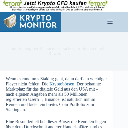
Zum
Inhalt
springen
Coin-Staking bei Binance: Einfaches Profitieren durch
Rewards
Wenn es rund ums Staking geht, dann darf ein wichtiger
Player nicht fehlen: Die
Kryptobörsen
. Der bekannte
Marktplatz für das digitale Geld aus den USA mit –
nach eigenen Angaben mehr als 50 Millionen
registrierten Usern –, Binance, ist natürlich mit im
Rennen und bietet ein breites Coin-Portfolio zum
Staking an.
Eine Besonderheit bei dieser Börse: die Renditen liegen
über dem Durchschnitt anderer Handelsplätze, und es