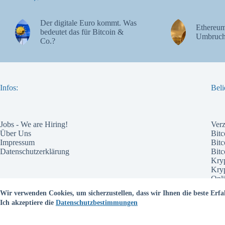
Der digitale Euro kommt. Was
Ethereum
bedeutet das für Bitcoin &
Umbruch
Co.?
Infos:
Beli
Jobs - We are Hiring!
Ver
Über Uns
Bitc
Impressum
Bitc
Datenschutzerklärung
Bit
Kry
Kry
Onli
Pote
Wir verwenden Cookies, um sicherzustellen, dass wir Ihnen die beste Erfa
Wel
Ich akzeptiere die
Datenschutzbestimmungen
Bes
Kry
Kry