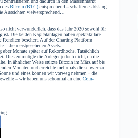
u zentralisieren und dadurch in den Massenmarkt
n des
Bitcoin (BTC)
entsprechend – schaffen es bislang
die Aussichten vielversprechend…
lso nicht verwunderlich, dass das Jahr 2020 sowohl für
g ist. Die beiden Kapitalanlagen haben spektakuläre
e Renditen beschert. Auf der Charting Plattform
te – die meistgesehenen Assets.
eg aber Monate später auf Rekordhochs. Tatsächlich
ei. Dies entmutigte die Anleger jedoch nicht, da die
e. In ähnlicher Weise stürzte Bitcoin im März auf bis
olgenden Monaten und erreichte mehrmals die schwer zu
Sonne und eines können wir vorweg nehmen – die
gweilig – wir haben uns schonmal an eine
Coin-
ring