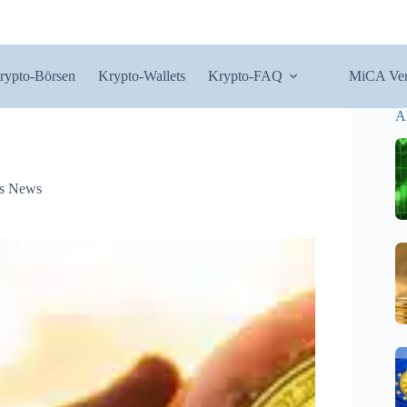
rypto-Börsen
Krypto-Wallets
Krypto-FAQ
MiCA Ver
A
s News