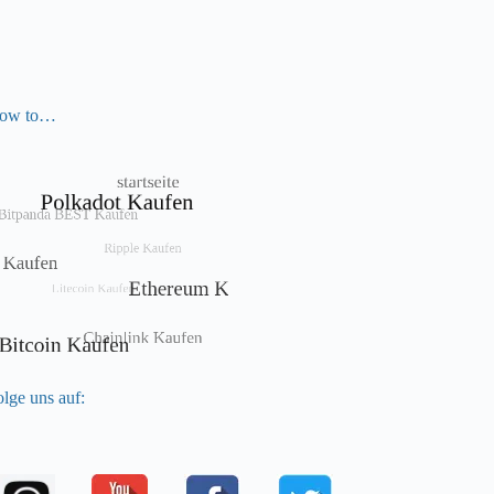
ow to…
lge uns auf: