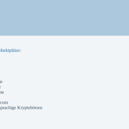
arktplätze:
a
de
e
ma
 com
prachige Kryptobörsen