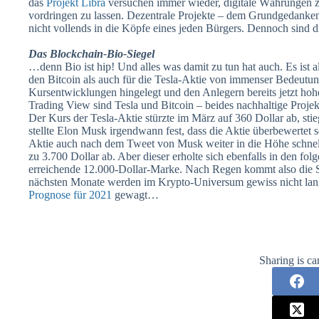
das
Projekt Libra
versuchen immer wieder, digitale Währungen z
vordringen zu lassen. Dezentrale Projekte – dem Grundgedanke
nicht vollends in die Köpfe eines jeden Bürgers. Dennoch sind 
Das Blockchain-Bio-Siegel
…denn Bio ist hip! Und alles was damit zu tun hat auch. Es ist a
den Bitcoin als auch für die Tesla-Aktie von immenser Bedeutun
Kursentwicklungen hingelegt und den Anlegern bereits jetzt hoh
Trading View sind Tesla und Bitcoin – beides nachhaltige Projek
Der Kurs der Tesla-Aktie stürzte im März auf 360 Dollar ab, sti
stellte Elon Musk irgendwann fest, dass die Aktie überbewertet s
Aktie auch nach dem Tweet von Musk weiter in die Höhe schnellt
zu 3.700 Dollar ab. Aber dieser erholte sich ebenfalls in den f
erreichende 12.000-Dollar-Marke. Nach Regen kommt also die 
nächsten Monate werden im Krypto-Universum gewiss nicht lan
Prognose für 2021
gewagt…
Sharing is ca