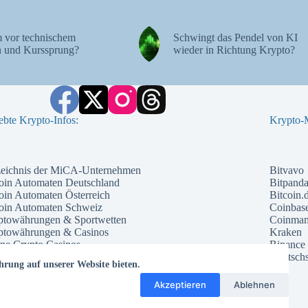
 vor technischem
Schwingt das Pendel von KI
 und Kurssprung?
wieder in Richtung Krypto?
ebte Krypto-Infos:
Krypto-M
zeichnis der MiCA-Unternehmen
Bitvavo
oin Automaten Deutschland
Bitpand
oin Automaten Österreich
Bitcoin.
coin Automaten Schweiz
Coinbas
ptowährungen & Sportwetten
Coinma
ptowährungen & Casinos
Kraken
ne Crypto Casinos
Binance
ntial Kryptowährungen 2026
Deutschs
hrung auf unserer Website bieten.
che Kryptowährung 2026
te Kryptowährungen 2026
Akzeptieren
Ablehnen
ptowährungs Prognose 2026
ptowährungs Trends 2026