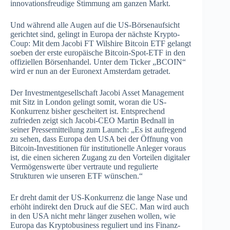
innovationsfreudige Stimmung am ganzen Markt.
Und während alle Augen auf die US-Börsenaufsicht
gerichtet sind, gelingt in Europa der nächste Krypto-
Coup: Mit dem Jacobi FT Wilshire Bitcoin ETF gelangt
soeben der erste europäische Bitcoin-Spot-ETF in den
offiziellen Börsenhandel. Unter dem Ticker „BCOIN“
wird er nun an der Euronext Amsterdam getradet.
Der Investmentgesellschaft Jacobi Asset Management
mit Sitz in London gelingt somit, woran die US-
Konkurrenz bisher gescheitert ist. Entsprechend
zufrieden zeigt sich Jacobi-CEO Martin Bednall in
seiner Pressemitteilung zum Launch: „Es ist aufregend
zu sehen, dass Europa den USA bei der Öffnung von
Bitcoin-Investitionen für institutionelle Anleger voraus
ist, die einen sicheren Zugang zu den Vorteilen digitaler
Vermögenswerte über vertraute und regulierte
Strukturen wie unseren ETF wünschen.“
Er dreht damit der US-Konkurrenz die lange Nase und
erhöht indirekt den Druck auf die SEC. Man wird auch
in den USA nicht mehr länger zusehen wollen, wie
Europa das Kryptobusiness reguliert und ins Finanz-