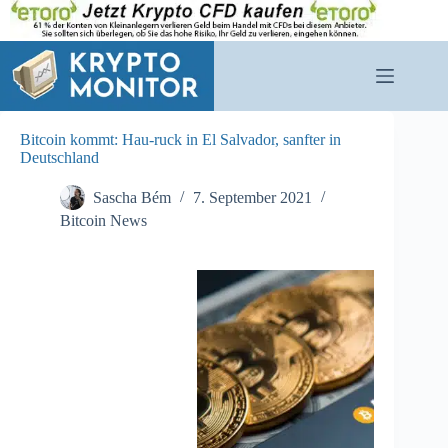
Zum
Inhalt
springen
Bitcoin kommt: Hau-ruck in El Salvador, sanfter in
Deutschland
Sascha Bém
7. September 2021
Bitcoin News