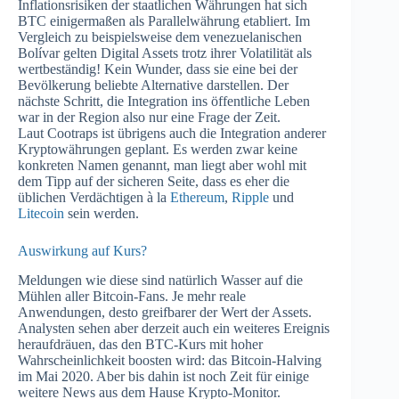
Inflationsrisiken der staatlichen Währungen hat sich
BTC einigermaßen als Parallelwährung etabliert. Im
Vergleich zu beispielsweise dem venezuelanischen
Bolívar gelten Digital Assets trotz ihrer Volatilität als
wertbeständig! Kein Wunder, dass sie eine bei der
Bevölkerung beliebte Alternative darstellen. Der
nächste Schritt, die Integration ins öffentliche Leben
war in der Region also nur eine Frage der Zeit.
Laut Cootraps ist übrigens auch die Integration anderer
Kryptowährungen geplant. Es werden zwar keine
konkreten Namen genannt, man liegt aber wohl mit
dem Tipp auf der sicheren Seite, dass es eher die
üblichen Verdächtigen à la
Ethereum
,
Ripple
und
Litecoin
sein werden.
Auswirkung auf Kurs?
Meldungen wie diese sind natürlich Wasser auf die
Mühlen aller Bitcoin-Fans. Je mehr reale
Anwendungen, desto greifbarer der Wert der Assets.
Analysten sehen aber derzeit auch ein weiteres Ereignis
heraufdräuen, das den BTC-Kurs mit hoher
Wahrscheinlichkeit boosten wird: das Bitcoin-Halving
im Mai 2020. Aber bis dahin ist noch Zeit für einige
weitere News aus dem Hause Krypto-Monitor.