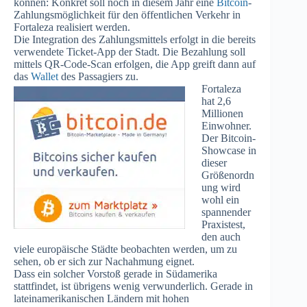
können: Konkret soll noch in diesem Jahr eine
Bitcoin
-
Zahlungsmöglichkeit für den öffentlichen Verkehr in
Fortaleza realisiert werden.
Die Integration des Zahlungsmittels erfolgt in die bereits
verwendete Ticket-App der Stadt. Die Bezahlung soll
mittels QR-Code-Scan erfolgen, die App greift dann auf
das
Wallet
des Passagiers zu.
Fortaleza
hat 2,6
Millionen
Einwohner.
Der Bitcoin-
Showcase in
dieser
Größenordn
ung wird
wohl ein
spannender
Praxistest,
den auch
viele europäische Städte beobachten werden, um zu
sehen, ob er sich zur Nachahmung eignet.
Dass ein solcher Vorstoß gerade in Südamerika
stattfindet, ist übrigens wenig verwunderlich. Gerade in
lateinamerikanischen Ländern mit hohen