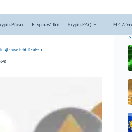
rypto-Börsen
Krypto-Wallets
Krypto-FAQ
MiCA Ver
A
rlinghouse lobt Banken
ews