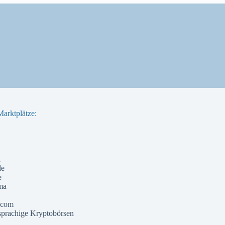
arktplätze:
a
de
e
ma
 com
prachige Kryptobörsen