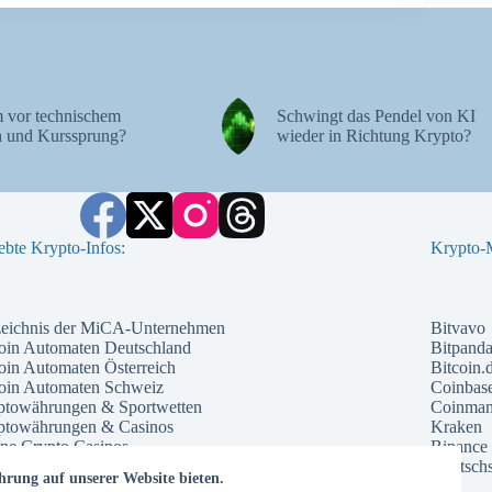
 vor technischem
Schwingt das Pendel von KI
 und Kurssprung?
wieder in Richtung Krypto?
ebte Krypto-Infos:
Krypto-M
zeichnis der MiCA-Unternehmen
Bitvavo
oin Automaten Deutschland
Bitpand
oin Automaten Österreich
Bitcoin.
coin Automaten Schweiz
Coinbas
ptowährungen & Sportwetten
Coinma
ptowährungen & Casinos
Kraken
ne Crypto Casinos
Binance
ntial Kryptowährungen 2026
Deutschs
hrung auf unserer Website bieten.
che Kryptowährung 2026