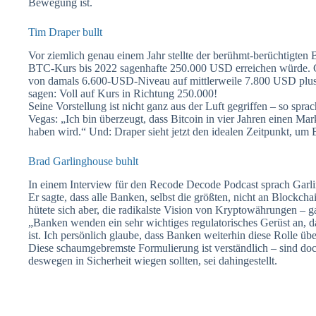
Bewegung ist.
Tim Draper bullt
Vor ziemlich genau einem Jahr stellte der berühmt-berüchtigten 
BTC-Kurs bis 2022 sagenhafte 250.000 USD erreichen würde. Ge
von damals 6.600-USD-Niveau auf mittlerweile 7.800 USD plus
sagen: Voll auf Kurs in Richtung 250.000!
Seine Vorstellung ist nicht ganz aus der Luft gegriffen – so spr
Vegas: „Ich bin überzeugt, dass Bitcoin in vier Jahren einen Mar
haben wird.“ Und: Draper sieht jetzt den idealen Zeitpunkt, um
Brad Garlinghouse buhlt
In einem Interview für den Recode Decode Podcast sprach Ga
Er sagte, dass alle Banken, selbst die größten, nicht an Bloc
hütete sich aber, die radikalste Vision von Kryptowährungen – g
„Banken wenden ein sehr wichtiges regulatorisches Gerüst an, d
ist. Ich persönlich glaube, dass Banken weiterhin diese Rolle ü
Diese schaumgebremste Formulierung ist verständlich – sind 
deswegen in Sicherheit wiegen sollten, sei dahingestellt.