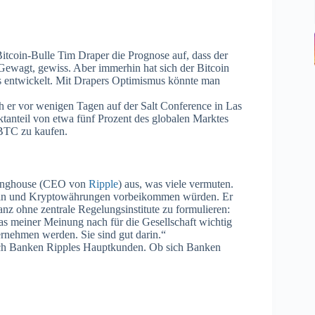
Bitcoin-Bulle Tim Draper die Prognose auf, dass der
wagt, gewiss. Aber immerhin hat sich der Bitcoin
 entwickelt. Mit Drapers Optimismus könnte man
ach er vor wenigen Tagen auf der Salt Conference in Las
ktanteil von etwa fünf Prozent des globalen Marktes
 BTC zu kaufen.
rlinghouse (CEO von
Ripple
) aus, was viele vermuten.
kchain und Kryptowährungen vorbeikommen würden. Er
anz ohne zentrale Regelungsinstitute zu formulieren:
as meiner Meinung nach für die Gesellschaft wichtig
bernehmen werden. Sie sind gut darin.“
doch Banken Ripples Hauptkunden. Ob sich Banken