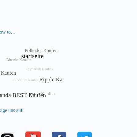
ow to…
lge uns auf: