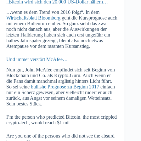
„Bitcoin wird sich den 20.000 US-Dollar nähern…
…wenn es dem Trend von 2016 folgt“. In dem
Wirtschaftsblatt Bloomberg
geht die Kursprognose auch
mit einem Bullenrun einher. So ganz sieht das zwar
noch nicht danach aus, aber die Auswirkungen der
letzten Halbierung haben sich auch erst ungefähr ein
halbes Jahr später gezeigt, bleibt also noch etwas
Atempause vor dem rasanten Kursanstieg.
Und immer verstört McAfee…
Nun gut, John McAfee empfindet sich seit Beginn von
Blockchain und Co. als Krypto-Guru. Auch wenn er
die Fans damit manchmal arglistig hinters Licht führt.
So sei seine
bullishe Prognose zu Beginn 2017
einfach
nur ein Scherz gewesen, aber vielleicht rudert er auch
zurück, aus Angst vor seinem damaligen Wetteinsatz.
Sein bestes Stück.
I’m the person who predicted Bitcoin, the most crippled
crypto-tech, would reach $1 mil.
Are you one of the persons who did not see the absurd