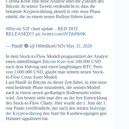
Corona-Krise eine neue Analyse über die Zukunft des
Bitcoin. In seinen Tweets verdeutlicht er, dass die
bekannte Kryptowährung aktuell in eine neue Phase
eintritt, die zu einem neuen Bullrun führen kann.
#Bitcoin
S2F chart update .. RED DOT
RELEASED!!!
pic.twitter.com/iNTjbf9b9K
— PlanB 🔴 (@100trillionUSD)
May 31, 2020
In dem Stock-to-Flow Modell prognostiziert der Analyst
einen mittelfristigen
Bitcoin Kurs
von 100.000 USD
nach dem Halving und einen langfristigen BTC Preis
von 1.000.000 USD, glaubt man seinem neuen Stock-
to-Flow Cross Asset Modell.
Laut PlanB ist Bitcoin zu dieser Zeit dabei, in eine neue
entscheidende Phase einzutreten, die seinem Modell
nach in einem neuen großartigen Bullenmarkt enden
wird. Am besten sieht man dies an der live Entwicklung
des Stock-to-Flow Charts: Hier wurde am 1. Juni der 1.
rote Punkt veröffentlicht, der nach den letzten
Halvings
der Kryptowährung
den Start für Kursbewegungen gen
Himmel signalisiert hat.