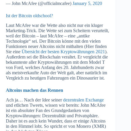
— John McAfee (@officialmcafee)
January 5, 2020
Ist der Bitcoin oldschool?
Laut McAfee war die Wette also nicht nur ein kluger
Marketing-Trick. Die Wette sei zum Scheitern verurteilt,
weil der Bitcoin – laut McAfee – eine „antike
Technologie“ sei. Der Bitcoin könne mit den vielen
Funktionen neuer Altcoins nicht mithalten (Hier finden
Sie eine
Übersicht der besten Kryptowährungen 2021
).
Außerdem sei die Blockchain veraltet. Er vergleicht die
bekannteste aller Kryptowährungen mit dem Model T
von Ford, welches Anfang des 20. Jahrhunderts zwar
als meistverkaufte Auto der Welt galt, aber natürlich im
Vergleich zu heutigen Fahrzeugen ein Dinosaurier ist.
Altcoins machen das Rennen
Ach ja… Nach der Idee seiner
dezentralen Exchange
und etlichen Tweets, wissen wir bereits: John McAfee
ist ein absoluter Fan des Grundgedanken von
Kryptowährungen: Dezentralität und Privatsphäre.
Daher ist es auch kein Wunder, dass er einige Altcoins
in den Himmel lobt. So spricht er von Monero (XMR)