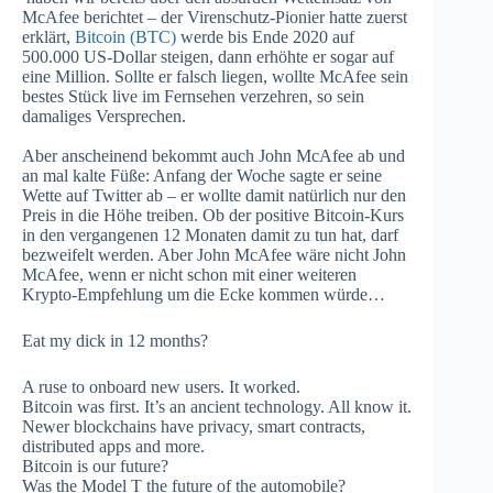
McAfee berichtet – der Virenschutz-Pionier hatte zuerst
erklärt,
Bitcoin (BTC)
werde bis Ende 2020 auf
500.000 US-Dollar steigen, dann erhöhte er sogar auf
eine Million. Sollte er falsch liegen, wollte McAfee sein
bestes Stück live im Fernsehen verzehren, so sein
damaliges Versprechen.
Aber anscheinend bekommt auch John McAfee ab und
an mal kalte Füße: Anfang der Woche sagte er seine
Wette auf Twitter ab – er wollte damit natürlich nur den
Preis in die Höhe treiben. Ob der positive Bitcoin-Kurs
in den vergangenen 12 Monaten damit zu tun hat, darf
bezweifelt werden. Aber John McAfee wäre nicht John
McAfee, wenn er nicht schon mit einer weiteren
Krypto-Empfehlung um die Ecke kommen würde…
Eat my dick in 12 months?
A ruse to onboard new users. It worked.
Bitcoin was first. It’s an ancient technology. All know it.
Newer blockchains have privacy, smart contracts,
distributed apps and more.
Bitcoin is our future?
Was the Model T the future of the automobile?