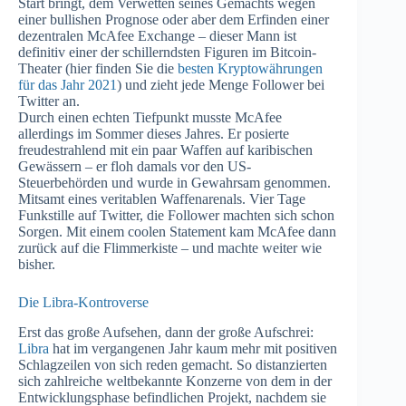
Start bringt, dem Verwetten seines Gemächts wegen
einer bullishen Prognose oder aber dem Erfinden einer
dezentralen McAfee Exchange – dieser Mann ist
definitiv einer der schillerndsten Figuren im Bitcoin-
Theater (hier finden Sie die
besten Kryptowährungen
für das Jahr 2021
) und zieht jede Menge Follower bei
Twitter an.
Durch einen echten Tiefpunkt musste McAfee
allerdings im Sommer dieses Jahres. Er posierte
freudestrahlend mit ein paar Waffen auf karibischen
Gewässern – er floh damals vor den US-
Steuerbehörden und wurde in Gewahrsam genommen.
Mitsamt eines veritablen Waffenarenals. Vier Tage
Funkstille auf Twitter, die Follower machten sich schon
Sorgen. Mit einem coolen Statement kam McAfee dann
zurück auf die Flimmerkiste – und machte weiter wie
bisher.
Die Libra-Kontroverse
Erst das große Aufsehen, dann der große Aufschrei:
Libra
hat im vergangenen Jahr kaum mehr mit positiven
Schlagzeilen von sich reden gemacht. So distanzierten
sich zahlreiche weltbekannte Konzerne von dem in der
Entwicklungsphase befindlichen Projekt, nachdem sie