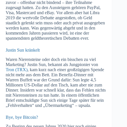
zuvor – offenbar nicht bindend – ihre Teilnahme
zugesagt hatten. Zu den Aussteigern gehören PayPal,
Visa, Mastercard und eBay. Vor allem aber hat Libra
2019 die wertvolle Debatte angestoßen, ob Geld
staatlich gelenkt sein muss oder auch privat ausgegeben
werden kann. Was gegenwärtig abgeht und in den
kommenden Jahren passieren wird, ist eine der
spannendsten geldtheoretischen Debatten ever.
Justin Sun kränkelt
Waren Nierensteine oder doch ein bisschen zu viel
Marketing? Justin Sun, bekannt als Jungpionier von
Tron (TRX)
, kam kurz nach einer großzügigen Spende
nicht mehr aus dem Bett. Ein Benefiz-Dinner mit
Warren Buffett war der Grund dafür: Sun legte 4,5
Millionen US-Dollar auf den Tisch, kam aber nie zum
Dinner. Insidern war schnell klar, dass das Fehlen nichts
mit Nierensteinen zu tun hatte. In einem öffentlichen
Brief entschuldigte Sun sich einige Tage später für sein
„Fehlverhalten“ und „Übermarketing“ – upsala.
Bye, bye Bitcoin?
Zu Beginn des neuen Jahres 2020 hier noch einige