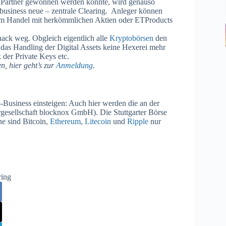
 Partner gewonnen werden konnte, wird genauso
business neue – zentrale Clearing. Anleger können
eim Handel mit herkömmlichen Aktien oder ETProducts
hnack weg. Obgleich eigentlich alle
Kryptobörsen
den
das Handling der Digital Assets keine Hexerei mehr
 der Private Keys etc.
, hier geht’s zur
Anmeldung
.
-Business einsteigen: Auch hier werden die an der
gesellschaft blocknox GmbH). Die Stuttgarter Börse
e sind Bitcoin,
Ethereum
,
Litecoin
und
Ripple
nur
ring