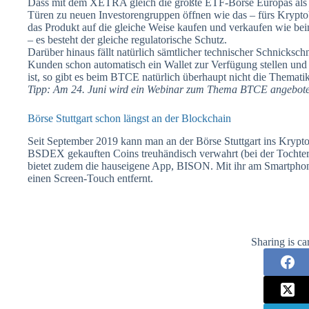
Dass mit dem XETRA gleich die größte ETF-Börse Europas als
Türen zu neuen Investorengruppen öffnen wie das – fürs Krypto
das Produkt auf die gleiche Weise kaufen und verkaufen wie b
– es besteht der gleiche regulatorische Schutz.
Darüber hinaus fällt natürlich sämtlicher technischer Schnicksc
Kunden schon automatisch ein Wallet zur Verfügung stellen und 
ist, so gibt es beim BTCE natürlich überhaupt nicht die Thematik
Tipp: Am 24. Juni wird ein Webinar zum Thema BTCE angeboten
Börse Stuttgart schon längst an der Blockchain
Seit September 2019 kann man an der Börse Stuttgart ins Krypto
BSDEX gekauften Coins treuhändisch verwahrt (bei der Tochter
bietet zudem die hauseigene App, BISON. Mit ihr am Smartphon
einen Screen-Touch entfernt.
Sharing is ca