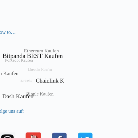
ow to…
lge uns auf: