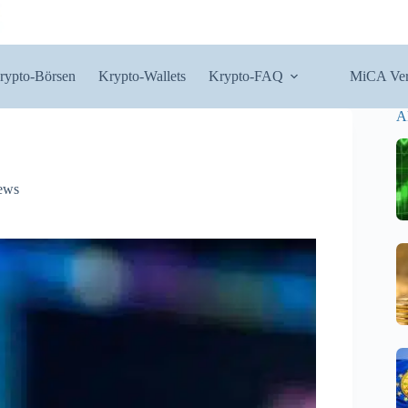
rypto-Börsen
Krypto-Wallets
Krypto-FAQ
MiCA Ver
A
ews