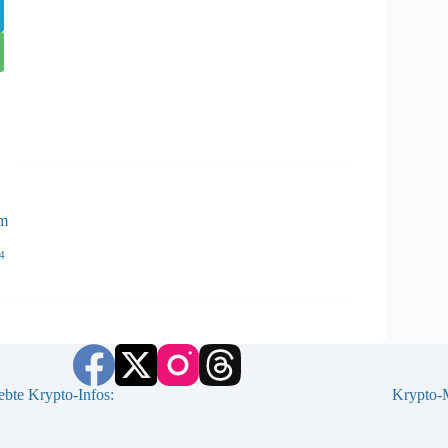
ém
4
ebte Krypto-Infos:
Krypto-M