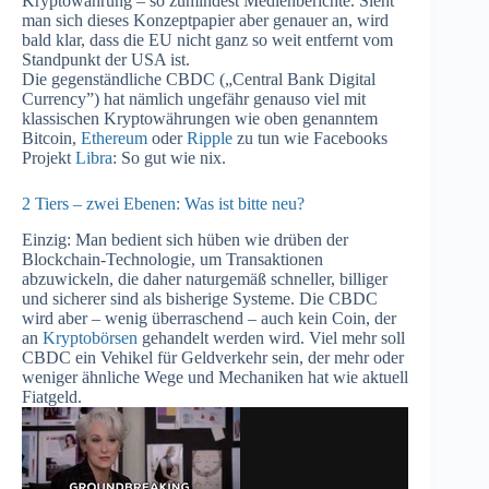
Kryptowährung – so zumindest Medienberichte. Sieht
man sich dieses Konzeptpapier aber genauer an, wird
bald klar, dass die EU nicht ganz so weit entfernt vom
Standpunkt der USA ist.
Die gegenständliche CBDC („Central Bank Digital
Currency”) hat nämlich ungefähr genauso viel mit
klassischen Kryptowährungen wie oben genanntem
Bitcoin,
Ethereum
oder
Ripple
zu tun wie Facebooks
Projekt
Libra
: So gut wie nix.
2 Tiers – zwei Ebenen: Was ist bitte neu?
Einzig: Man bedient sich hüben wie drüben der
Blockchain-Technologie, um Transaktionen
abzuwickeln, die daher naturgemäß schneller, billiger
und sicherer sind als bisherige Systeme. Die CBDC
wird aber – wenig überraschend – auch kein Coin, der
an
Kryptobörsen
gehandelt werden wird. Viel mehr soll
CBDC ein Vehikel für Geldverkehr sein, der mehr oder
weniger ähnliche Wege und Mechaniken hat wie aktuell
Fiatgeld.