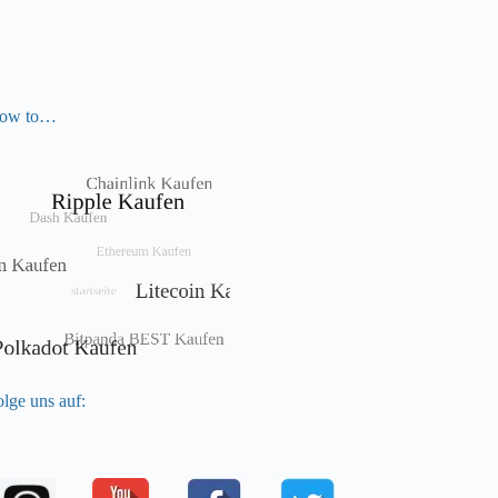
ow to…
lge uns auf: