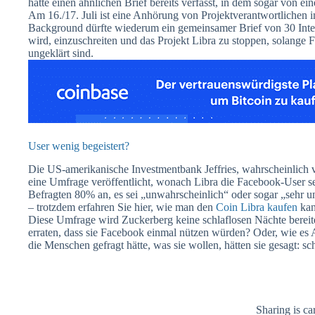
hatte einen ähnlichen Brief bereits verfasst, in dem sogar von e
Am 16./17. Juli ist eine Anhörung von Projektverantwortlichen 
Background dürfte wiederum ein gemeinsamer Brief von 30 Intere
wird, einzuschreiten und das Projekt Libra zu stoppen, solange Fr
ungeklärt sind.
User wenig begeistert?
Die US-amerikanische Investmentbank Jeffries, wahrscheinlich
eine Umfrage veröffentlicht, wonach Libra die Facebook-User se
Befragten 80% an, es sei „unwahrscheinlich“ oder sogar „sehr 
– trotzdem erfahren Sie hier, wie man den
Coin Libra kaufen
kan
Diese Umfrage wird Zuckerberg keine schlaflosen Nächte bereit
erraten, dass sie Facebook einmal nützen würden? Oder, wie es
die Menschen gefragt hätte, was sie wollen, hätten sie gesagt: sc
Sharing is ca