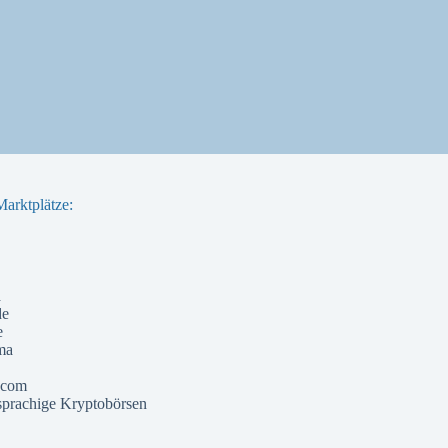
arktplätze:
a
de
e
ma
 com
prachige Kryptobörsen