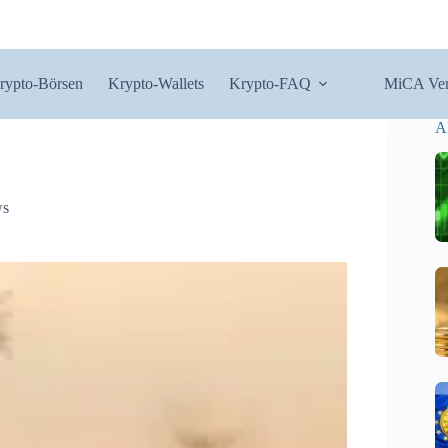
rypto-Börsen
Krypto-Wallets
Krypto-FAQ
MiCA Ver
A
ws