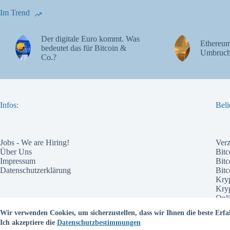
Im Trend
Der digitale Euro kommt. Was
Ethereum
bedeutet das für Bitcoin &
Umbruch
Co.?
Infos:
Beli
Jobs - We are Hiring!
Ver
Über Uns
Bitc
Impressum
Bitc
Datenschutzerklärung
Bit
Kry
Kry
Onli
Pote
Wir verwenden Cookies, um sicherzustellen, dass wir Ihnen die beste Erfa
Wel
Ich akzeptiere die
Datenschutzbestimmungen
Bes