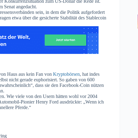
iner Konkurrenzsituation zum US-Dollar die Rede ist.
im Senat angedacht.
ssensverbänden sein, in dem die Politik aufgefordert
agen etwa über die gesicherte Stabilität des Stablecoin
 von Haus aus kein Fan von
Kryptobörsen
, hat indes
lbst nicht gerade euphorisiert. So gaben von 600
unwahrscheinlich“, dass sie den Facebook-Coin nützen
n.
en. Wie viele von den Usern hätten wohl vor 2004
 Automobil-Pionier Henry Ford ausdrückte: „Wenn ich
hnellere Pferde.“
ring