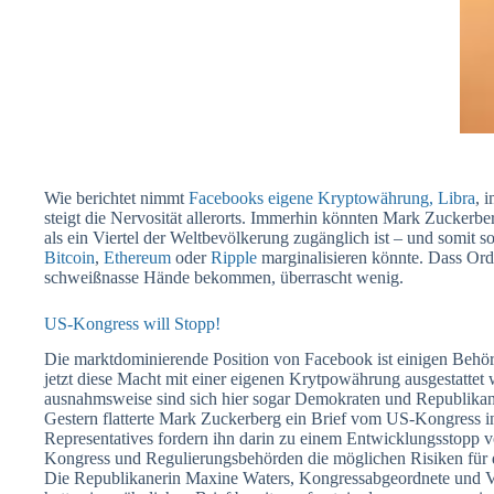
Wie berichtet nimmt
Facebooks eigene Kryptowährung, Libra
, 
steigt die Nervosität allerorts. Immerhin könnten Mark Zuckerbe
als ein Viertel der Weltbevölkerung zugänglich ist – und somit
Bitcoin
,
Ethereum
oder
Ripple
marginalisieren könnte. Dass O
schweißnasse Hände bekommen, überrascht wenig.
US-Kongress will Stopp!
Die marktdominierende Position von Facebook ist einigen Behö
jetzt diese Macht mit einer eigenen Krytpowährung ausgestattet w
ausnahmsweise sind sich hier sogar Demokraten und Republikaner
Gestern flatterte Mark Zuckerberg ein Brief vom US-Kongress
Representatives fordern ihn darin zu einem Entwicklungsstopp vo
Kongress und Regulierungsbehörden die möglichen Risiken für 
Die Republikanerin Maxine Waters, Kongressabgeordnete und Vo