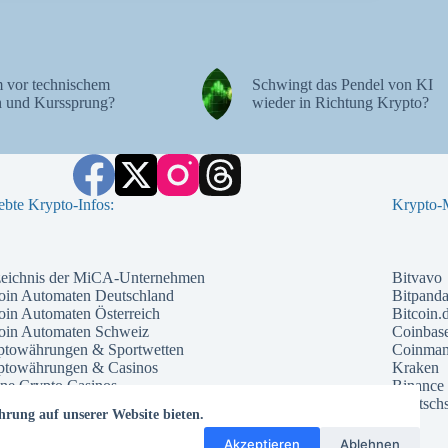
 vor technischem
Schwingt das Pendel von KI
 und Kurssprung?
wieder in Richtung Krypto?
ebte Krypto-Infos:
Krypto-M
zeichnis der MiCA-Unternehmen
Bitvavo
oin Automaten Deutschland
Bitpand
oin Automaten Österreich
Bitcoin.
coin Automaten Schweiz
Coinbas
ptowährungen & Sportwetten
Coinma
ptowährungen & Casinos
Kraken
ne Crypto Casinos
Binance
ntial Kryptowährungen 2026
Deutschs
hrung auf unserer Website bieten.
che Kryptowährung 2026
te Kryptowährungen 2026
Akzeptieren
Ablehnen