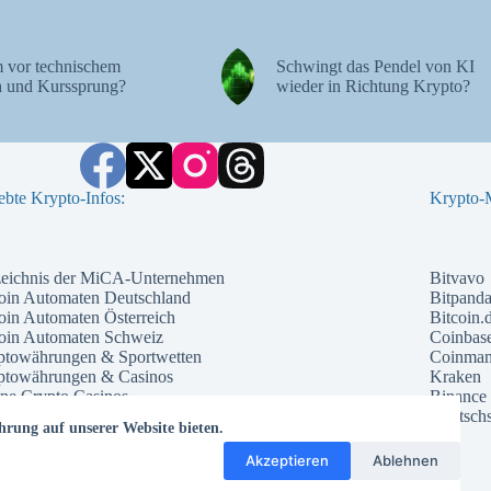
 vor technischem
Schwingt das Pendel von KI
 und Kurssprung?
wieder in Richtung Krypto?
ebte Krypto-Infos:
Krypto-M
zeichnis der MiCA-Unternehmen
Bitvavo
oin Automaten Deutschland
Bitpand
oin Automaten Österreich
Bitcoin.
coin Automaten Schweiz
Coinbas
ptowährungen & Sportwetten
Coinma
ptowährungen & Casinos
Kraken
ne Crypto Casinos
Binance
ntial Kryptowährungen 2026
Deutschs
hrung auf unserer Website bieten.
che Kryptowährung 2026
te Kryptowährungen 2026
Akzeptieren
Ablehnen
ptowährungs Prognose 2026