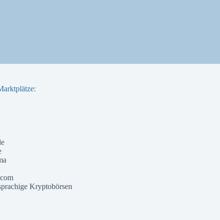
arktplätze:
a
de
e
ma
 com
prachige Kryptobörsen