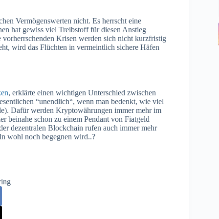
ischen Vermögenswerten nicht. Es herrscht eine
n hat gewiss viel Treibstoff für diesen Anstieg
ie vorherrschenden Krisen werden sich nicht kurzfristig
sieht, wird das Flüchten in vermeintlich sichere Häfen
ken
, erklärte einen wichtigen Unterschied zwischen
esentlichen
“
unendlich
“
, wenn man bedenkt, wie viel
rde). Dafür werden Kryptowährungen immer mehr im
zer beinahe schon zu einem Pendant von Fiatgeld
der dezentralen Blockchain rufen auch immer mehr
ln wohl noch begegnen wird..?
ring