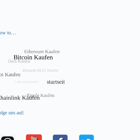
ow to…
lge uns auf: