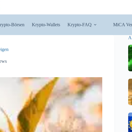
rypto-Börsen
Krypto-Wallets
Krypto-FAQ
MiCA Ver
A
eigen
ews