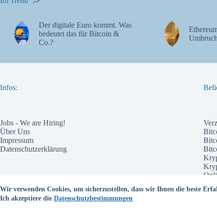
Im Trend
Der digitale Euro kommt. Was
Ethereum
bedeutet das für Bitcoin &
Umbruch
Co.?
Infos:
Beli
Jobs - We are Hiring!
Ver
Über Uns
Bitc
Impressum
Bitc
Datenschutzerklärung
Bit
Kry
Kry
Onli
Pote
Wir verwenden Cookies, um sicherzustellen, dass wir Ihnen die beste Erfa
Wel
Ich akzeptiere die
Datenschutzbestimmungen
Bes
Kry