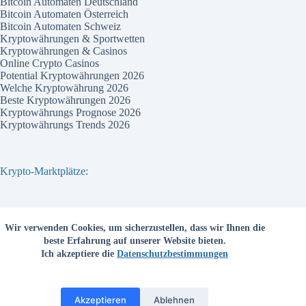
Bitcoin Automaten Deutschland
Bitcoin Automaten Österreich
Bitcoin Automaten Schweiz
Kryptowährungen & Sportwetten
Kryptowährungen & Casinos
Online Crypto Casinos
Potential Kryptowährungen 2026
Welche Kryptowährung 2026
Beste Kryptowährungen 2026
Kryptowährungs Prognose 2026
Kryptowährungs Trends 2026
Krypto-Marktplätze:
Bitvavo
Wir verwenden Cookies, um sicherzustellen, dass wir Ihnen die
Bitpanda
beste Erfahrung auf unserer Website bieten.
Bitcoin.de
Ich akzeptiere die
Datenschutzbestimmungen
Coinbase
Coinmama
Kraken
Binance com
Akzeptieren
Ablehnen