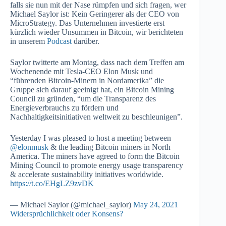
falls sie nun mit der Nase rümpfen und sich fragen, wer
Michael Saylor ist: Kein Geringerer als der CEO von
MicroStrategy. Das Unternehmen investierte erst
kürzlich wieder Unsummen in Bitcoin, wir berichteten
in unserem
Podcast
darüber.
Saylor twitterte am Montag, dass nach dem Treffen am
Wochenende mit Tesla-CEO Elon Musk und
“führenden Bitcoin-Minern in Nordamerika” die
Gruppe sich darauf geeinigt hat, ein Bitcoin Mining
Council zu gründen, “um die Transparenz des
Energieverbrauchs zu fördern und
Nachhaltigkeitsinitiativen weltweit zu beschleunigen”.
Yesterday I was pleased to host a meeting between
@elonmusk
& the leading Bitcoin miners in North
America. The miners have agreed to form the Bitcoin
Mining Council to promote energy usage transparency
& accelerate sustainability initiatives worldwide.
https://t.co/EHgLZ9zvDK
— Michael Saylor (@michael_saylor)
May 24, 2021
Widersprüchlichkeit oder Konsens?