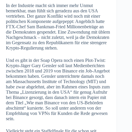
In der Industrie macht sich immer mehr Unmut
bemerkbar, man fühlt sich geradezu aus den USA
vertrieben. Der ganze Konflikt wird noch mit einer
politischen Komponente aufgepeppt: Angeblich hatte
FTX-Chef Sam Bankman-Fried Millionenbeträge an
die Demokraten gespendet. Eine Zuwendung mit üblem
Nachgeschmack – nicht zuletzt, weil ja die Demokraten
im Gegensatz zu den Republikanern für eine strengere
Krypto-Regulierung stehen.
Und es gibt in der Soap Opera noch einen Plot-Twist:
Krypto-Jäger Gary Gensler soll laut Medienberichten
zwischen 2018 und 2019 von Binance ein Job-Angebot
bekommen haben. Gensler unterrichtete damals noch
am Massachussetts Institute of Technology (MIT) und
habe zwar abgelehnt, aber im Rahmen eines Inputs zum
Thema „Lizenzierung in den USA“ für genug Aufruhr
bei Binance gesorgt, dass danach intern ein Papier mit
dem Titel „Wie man Binance von den US-Behörden
abschirmt“ kursierte. So soll unter anderem von der
Empfehlung von VPNs für Kunden die Rede gewesen
sein.
Vielleicht steht ein Staffelfinale für die schon seit