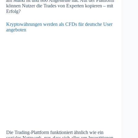
am Markt ist und 800 Angestellte hat. Auf der Plattform
können Nutzer die Trades von Experten kopieren – mit
Erfolg?
Kryptowährungen werden als CFDs für deutsche User
angeboten
Die Trading-Plattform funktioniert ähnlich wie ein
soziales Netzwerk, nur, dass sich alles um Investitionen