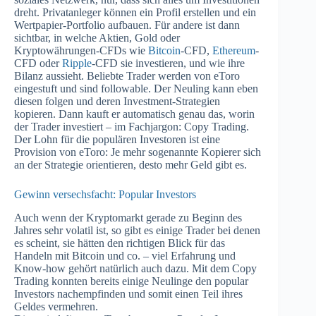
dreht. Privatanleger können ein Profil erstellen und ein
Wertpapier-Portfolio aufbauen. Für andere ist dann
sichtbar, in welche Aktien, Gold oder
Kryptowährungen-CFDs wie
Bitcoin
-CFD,
Ethereum
-
CFD oder
Ripple
-CFD sie investieren, und wie ihre
Bilanz aussieht. Beliebte Trader werden von eToro
eingestuft und sind followable. Der Neuling kann eben
diesen folgen und deren Investment-Strategien
kopieren. Dann kauft er automatisch genau das, worin
der Trader investiert – im Fachjargon: Copy Trading.
Der Lohn für die populären Investoren ist eine
Provision von eToro: Je mehr sogenannte Kopierer sich
an der Strategie orientieren, desto mehr Geld gibt es.
Gewinn versechsfacht: Popular Investors
Auch wenn der Kryptomarkt gerade zu Beginn des
Jahres sehr volatil ist, so gibt es einige Trader bei denen
es scheint, sie hätten den richtigen Blick für das
Handeln mit Bitcoin und co. – viel Erfahrung und
Know-how gehört natürlich auch dazu. Mit dem Copy
Trading konnten bereits einige Neulinge den popular
Investors nachempfinden und somit einen Teil ihres
Geldes vermehren.