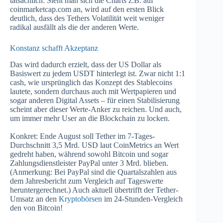
tatsächlich: Sieht man sich die Charts z.B. auf
coinmarketcap.com an, wird auf den ersten Blick
deutlich, dass des Tethers Volatilität weit weniger
radikal ausfällt als die der anderen Werte.
Konstanz schafft Akzeptanz
Das wird dadurch erzielt, dass der US Dollar als
Basiswert zu jedem USDT hinterlegt ist. Zwar nicht 1:1
cash, wie ursprünglich das Konzept des Stablecoins
lautete, sondern durchaus auch mit Wertpapieren und
sogar anderen Digital Assets – für einen Stabilisierung
scheint aber dieser Werte-Anker zu reichen. Und auch,
um immer mehr User an die Blockchain zu locken.
Konkret: Ende August soll Tether im 7-Tages-
Durchschnitt 3,5 Mrd. USD laut CoinMetrics an Wert
gedreht haben, während sowohl Bitcoin und sogar
Zahlungsdienstleister PayPal unter 3 Mrd. blieben.
(Anmerkung: Bei PayPal sind die Quartalszahlen aus
dem Jahresbericht zum Vergleich auf Tageswerte
heruntergerechnet.) Auch aktuell übertrifft der Tether-
Umsatz an den
Kryptobörsen
im 24-Stunden-Vergleich
den von Bitcoin!