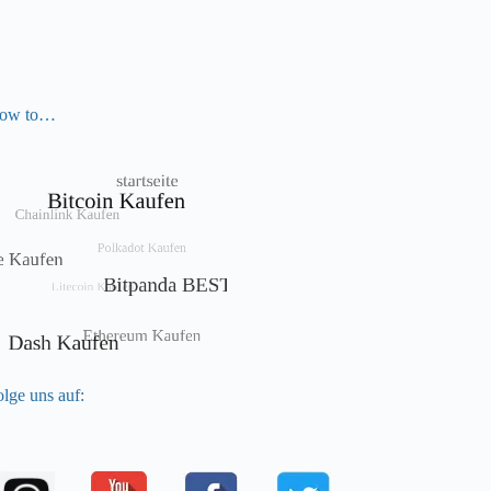
ow to…
lge uns auf: