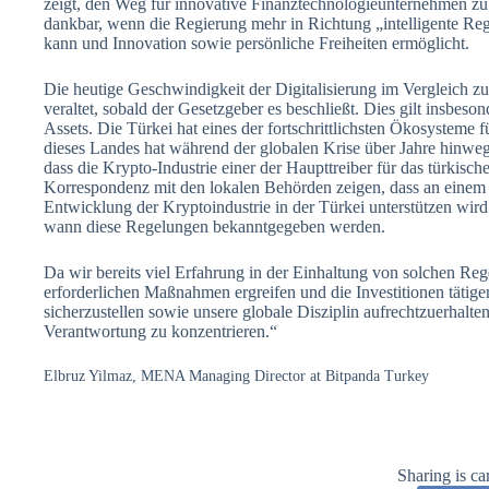
zeigt, den Weg für innovative Finanztechnologieunternehmen zu e
dankbar, wenn die Regierung mehr in Richtung „intelligente Reg
kann und Innovation sowie persönliche Freiheiten ermöglicht.
Die heutige Geschwindigkeit der Digitalisierung im Vergleich z
veraltet, sobald der Gesetzgeber es beschließt. Dies gilt insbes
Assets. Die Türkei hat eines der fortschrittlichsten Ökosysteme
dieses Landes hat während der globalen Krise über Jahre hinweg
dass die Krypto-Industrie einer der Haupttreiber für das türkis
Korrespondenz mit den lokalen Behörden zeigen, dass an einem
Entwicklung der Kryptoindustrie in der Türkei unterstützen wird
wann diese Regelungen bekanntgegeben werden.
Da wir bereits viel Erfahrung in der Einhaltung von solchen R
erforderlichen Maßnahmen ergreifen und die Investitionen tätig
sicherzustellen sowie unsere globale Disziplin aufrechtzuerhalte
Verantwortung zu konzentrieren.“
Elbruz Yilmaz, MENA Managing Director at Bitpanda Turkey
Sharing is ca