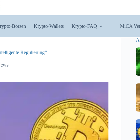
rypto-Börsen
Krypto-Wallets
Krypto-FAQ
MiCA Ver
A
ntelligente Regulierung“
News