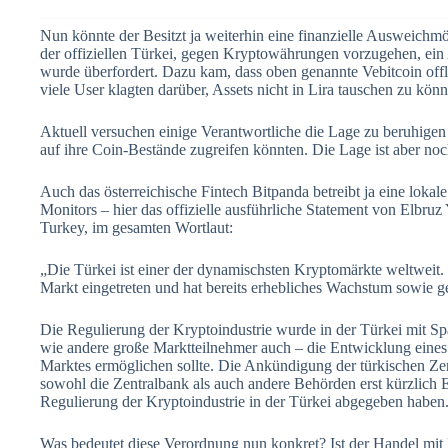
Nun könnte der Besitzt ja weiterhin eine finanzielle Ausweichmög
der offiziellen Türkei, gegen Kryptowährungen vorzugehen, ein
wurde überfordert. Dazu kam, dass oben genannte Vebitcoin offli
viele User klagten darüber, Assets nicht in Lira tauschen zu kön
Aktuell versuchen einige Verantwortliche die Lage zu beruhigen
auf ihre Coin-Bestände zugreifen könnten. Die Lage ist aber noc
Auch das österreichische Fintech Bitpanda betreibt ja eine loka
Monitors – hier das offizielle ausführliche Statement von Elb
Turkey, im gesamten Wortlaut:
„Die Türkei ist einer der dynamischsten Kryptomärkte weltweit.
Markt eingetreten und hat bereits erhebliches Wachstum sowie g
Die Regulierung der Kryptoindustrie wurde in der Türkei mit Sp
wie andere große Marktteilnehmer auch – die Entwicklung eine
Marktes ermöglichen sollte. Die Ankündigung der türkischen Zent
sowohl die Zentralbank als auch andere Behörden erst kürzlich 
Regulierung der Kryptoindustrie in der Türkei abgegeben haben
Was bedeutet diese Verordnung nun konkret? Ist der Handel mit 