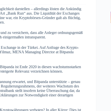
lichkeit darstellen – allerdings lösten die Ankündig
 Art „Bank Run“ aus. Die Liquidität der Exchanges
ne war, ein Kryptobörsen-Gründer galt als flüchtig,
nen.
 und zu versichern, dass alle Anleger ordnungsgemäß
h einigermaßen intransparent.
le Exchange in der Türkei. Auf Anfrage des Krypto-
ruz Yilmaz, MENA Managing Director at Bitpanda
 Bitpanda ist Ende 2020 in diesen wachstumsstarken
esteigerte Relevanz verzeichnen können.
annung erwartet, und Bitpanda unterstützte – genau
s Regulierungsrahmens, der weiteres Wachstum des
ralbank stellt insofern keine Überraschung dar, da
Erklärungen zur Notwendigkeit einer derartigen
.
Kryptowährungen verboten? In aller Kürze: Dies ist