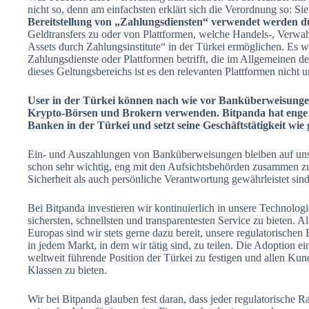
nicht so, denn am einfachsten erklärt sich die Verordnung so: Si
Bereitstellung von „Zahlungsdiensten“ verwendet werden d
Geldtransfers zu oder von Plattformen, welche Handels-, Verwah
Assets durch Zahlungsinstitute“ in der Türkei ermöglichen. Es 
Zahlungsdienste oder Plattformen betrifft, die im Allgemeinen d
dieses Geltungsbereichs ist es den relevanten Plattformen nicht 
User in der Türkei können nach wie vor Banküberweisungen
Krypto-Börsen und Brokern verwenden. Bitpanda hat enge P
Banken in der Türkei und setzt seine Geschäftstätigkeit wie 
Ein- und Auszahlungen von Banküberweisungen bleiben auf unse
schon sehr wichtig, eng mit den Aufsichtsbehörden zusammen zu 
Sicherheit als auch persönliche Verantwortung gewährleistet sind
Bei Bitpanda investieren wir kontinuierlich in unsere Technolo
sichersten, schnellsten und transparentesten Service zu bieten. Al
Europas sind wir stets gerne dazu bereit, unsere regulatorisch
in jedem Markt, in dem wir tätig sind, zu teilen. Die Adoption e
weltweit führende Position der Türkei zu festigen und allen Kund
Klassen zu bieten.
Wir bei Bitpanda glauben fest daran, dass jeder regulatorische