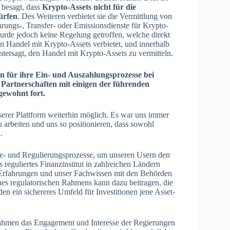
e besagt, dass
Krypto-Assets nicht für die
ürfen
. Des Weiteren verbietet sie die Vermittlung von
rungs-, Transfer- oder Emissionsdienste für Krypto-
wurde jedoch keine Regelung getroffen, welche direkt
en Handel mit Krypto-Assets verbietet, und innerhalb
untersagt, den Handel mit Krypto-Assets zu vermitteln.
 für ihre Ein- und Auszahlungsprozesse bei
artnerschaften mit einigen der führenden
gewohnt fort.
rer Plattform weiterhin möglich. Es war uns immer
arbeiten und uns so positionieren, dass sowohl
.
gie- und Regulierungsprozesse, um unseren Usern den
s reguliertes Finanzinstitut in zahlreichen Ländern
en Erfahrungen und unser Fachwissen mit den Behörden
ines regulatorischen Rahmens kann dazu beitragen, die
en ein sichereres Umfeld für Investitionen jene Asset-
 Rahmen das Engagement und Interesse der Regierungen