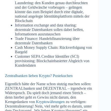
Laundering: den Kunden genau durchleuchten
und der Geldwäsche vorbeugen – gelingen
könnte das zum Beispiel durch eine digitale,
national angelegte Identitätsplattform mittels der
Blockchain
Information exchange and data sharing:
dezentrale Datenbanken sollen dabei helfen,
Informationen auszutauschen
Trade Finance: Handelsfinanzierung über
dezentrale Datenbanken
Cash Money Supply Chain: Rückverfolgung von
Bargeld
Customer SEPA Creditor Identifier (SCI)
provisioning: Blockchainbasierter Abgleich von
Kundendaten
Zentralbanken lieben Krypto? Pustekuchen
Eigentlich hätte der Name schon stutzig machen sollen:
ZENTRALbanken und DEZENTRAL – irgendwie ein
Widerspruch. Da spielt doch jemand einen Streich –
denn hierbei geht es Gewiss nicht darum, den
Kerngedanken von
Kryptowährungen
zu verfolgen:
Dezentralisierung! Nein, viel mehr geht es darum, unter
dem Deckmantel „Wir lieben Kryptowährungen“ ein