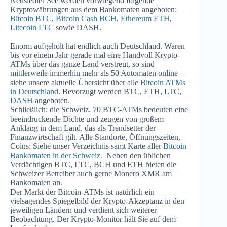
Neusiedler See werden vorwiegend folgende
Kryptowährungen aus dem Bankomaten angeboten:
Bitcoin BTC
,
Bitcoin Cash BCH
,
Ethereum ETH
,
Litecoin LTC
sowie DASH.
Enorm aufgeholt hat endlich auch Deutschland. Waren
bis vor einem Jahr gerade mal eine Handvoll Krypto-
ATMs über das ganze Land verstreut, so sind
mittlerweile immerhin mehr als 50 Automaten online –
siehe unsere aktuelle Übersicht über alle
Bitcoin ATMs
in Deutschland
. Bevorzugt werden BTC, ETH, LTC,
DASH
angeboten.
Schließlich: die Schweiz. 70 BTC-ATMs bedeuten eine
beeindruckende Dichte und zeugen von großem
Anklang in dem Land, das als Trendsetter der
Finanzwirtschaft gilt. Alle Standorte, Öffnungszeiten,
Coins: Siehe unser Verzeichnis samt Karte aller
Bitcoin
Bankomaten in der Schweiz
. Neben den üblichen
Verdächtigen BTC, LTC, BCH und ETH bieten die
Schweizer Betreiber auch gerne Monero XMR am
Bankomaten an.
Der Markt der Bitcoin-ATMs ist natürlich ein
vielsagendes Spiegelbild der Krypto-Akzeptanz in den
jeweiligen Ländern und verdient sich weiterer
Beobachtung. Der Krypto-Monitor hält Sie auf dem