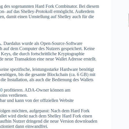
ung des sogenannten Hard Fork Combinator. Bei diesem
n- auf das Shelley-Protokoll ermöglicht. Außerdem
, damit einen Umstellung auf Shelley auch für die
ADA. Daedalus wurde als Open-Source-Software
ich auf dem Computer des Nutzers gespeichert. Keine
 Keys, die durch fortschrittliche Kryptographie
de neue Transaktion eine neue Wallet Adresse erstellt.
eine spezifische, leistungsstarke Hardware benötigt
 benötigen, bis die gesamte Blockchain (ca. 6 GB) mit
die Installation, als auch die Bedienung des Wallets
20
profitieren. ADA-Owner können am
oins verdienen.
ar und kann von der offiziellen Website
folgen möchten, aufgepasst: Nach dem Hard Fork
llet wird direkt nach dem Shelley Hard Fork einen
oraufhin Nutzer dringend die neue Version downloaden
ktioniert dann einwandfrei.