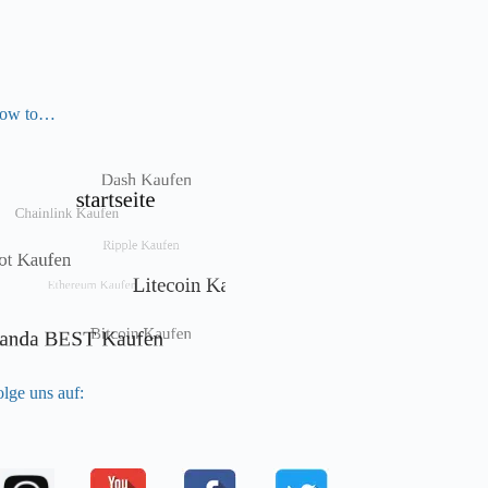
ow to…
lge uns auf: