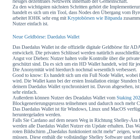
riesiges dezentrales Netzwerk innerhalb der Gemeinschaft.
Zu den wichtigsten nächsten Schritten gehört die Implementier
handelt es sich um ein Tool, dass Nodes den Übergang vom Byro
arbeitet IOHK sehr eng mit
Kryptobörsen wie Bitpanda
zusammen
Nutzer einfach ist.
Neue Geldbörse: Daedalus Wallet
Das Daedalus Wallet ist die offizielle digitale Geldbörse für 
entwickelt. Die privaten Schlüssel werden natürlich ausschließl
Angst vor Dieben: Nutzer halten volle Kontrolle über die private
geschützt sind. Da es sich um ein HD Wallet handelt, wird für je
Die Anonymität wird hierdurch nochmal wesentlich verbessert.
Good to know: Es handelt sich um ein Full Node Wallet, wobei k
wird. Die Wallet kann bei der ersten Installation einige Stunden
deinem Daedalus Wallet synchronisiert ist. Davon abgesehen, ist 
sehr einfach.
Außerdem können Nutzer des Deadalus Wallet vom
Staking 20
Blockgenerierungsprozess teilnehmen und dadurch noch mehr C
Das Daedalus Wallet ist für Windows, Linux und MacOS verfügb
heruntergeladen werden.
Falls Sie Cardano auf dem neuen Weg in Richtung Shelley-Ära 
werden alle Daedalus Wallet Nutzer ein Update erhalten. Das Wa
roten Bildschirm „Daedalus funktioniert nicht mehr“ zeigen, w
müssen. Diese enthält die vollständige Shelley Software und fun