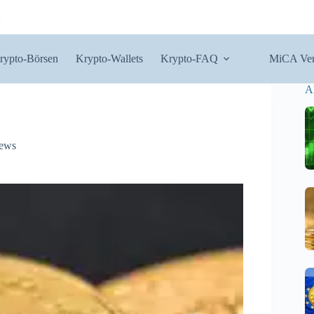
rypto-Börsen
Krypto-Wallets
Krypto-FAQ
MiCA Ver
A
ews