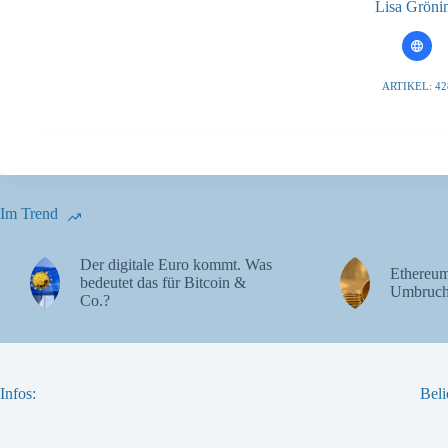
Lisa Gröni
ARTIKEL: 42
Im Trend
Der digitale Euro kommt. Was
Ethereum
bedeutet das für Bitcoin &
Umbruch
Co.?
Infos:
Beli