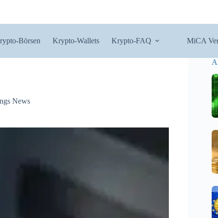
rypto-Börsen
Krypto-Wallets
Krypto-FAQ
MiCA Ver
A
ngs News