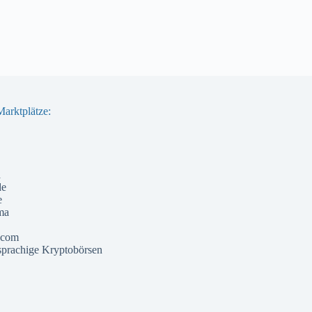
arktplätze:
a
de
e
ma
 com
prachige Kryptobörsen