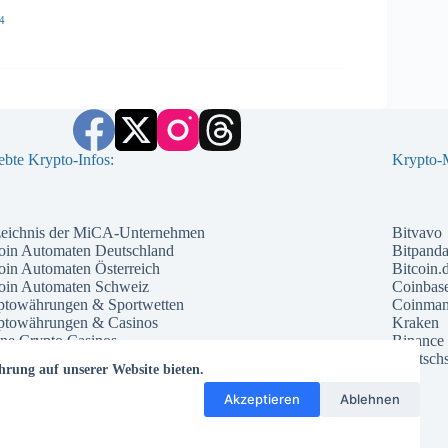
4
ebte Krypto-Infos:
Krypto-M
zeichnis der MiCA-Unternehmen
Bitvavo
oin Automaten Deutschland
Bitpand
oin Automaten Österreich
Bitcoin.
coin Automaten Schweiz
Coinbas
ptowährungen & Sportwetten
Coinma
ptowährungen & Casinos
Kraken
ne Crypto Casinos
Binance
ntial Kryptowährungen 2026
Deutschs
hrung auf unserer Website bieten.
che Kryptowährung 2026
te Kryptowährungen 2026
Akzeptieren
Ablehnen
ptowährungs Prognose 2026
ptowährungs Trends 2026