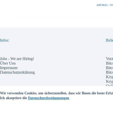
ARTIKEL: 39
Infos:
Beli
Jobs - We are Hiring!
Ver
Über Uns
Bitc
Impressum
Bitc
Datenschutzerklärung
Bit
Kry
Kry
Onli
Pote
Wir verwenden Cookies, um sicherzustellen, dass wir Ihnen die beste Erfa
Wel
Ich akzeptiere die
Datenschutzbestimmungen
Bes
Kry
Kry