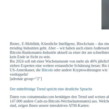
Biotec, E-Mobilität, Künstliche Intelligenz, Blockchain – das s
trending
Industrien geht. Aber – wir haben auch einen Außenseite
Bitcoin-Bankomaten-Industrie aktuell zu einer der am schnellst
kein Ende in Sicht zu sein.
Bis 2024 soll mit einer Wachstumsrate von mehr als 46% jährlic
ziehen Experten eine weitere erstaunliche Schätzung heran: Bis i
US-Amerikaner, die
Bitcoin
oder andere Kryptowährungen wie
verdoppeln!
[adrotate group=“2″]
Der mittelfristige Trend spricht eine deutliche Sprache
Daten von coinatmradar.com bestätigen den Trend und weisen a
147.000 andere Cash-zu-Bitcoin-Wechselautomaten) aus. Welch
sind, zeigen Ihnen unsere interaktiven ATM-Karten: