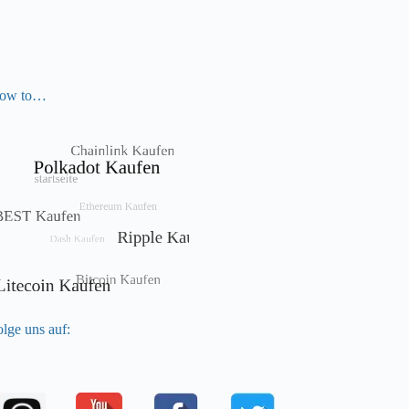
ow to…
lge uns auf: