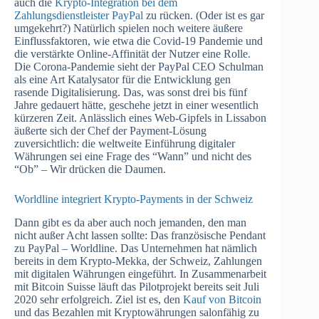
auch die
Krypto-Integration bei dem
Zahlungsdienstleister PayPal
zu rücken. (Oder ist es gar
umgekehrt?) Natürlich spielen noch weitere äußere
Einflussfaktoren, wie etwa die Covid-19 Pandemie und
die verstärkte Online-Affinität der Nutzer eine Rolle.
Die Corona-Pandemie sieht der PayPal CEO Schulman
als eine Art Katalysator für die Entwicklung gen
rasende Digitalisierung. Das, was sonst drei bis fünf
Jahre gedauert hätte, geschehe jetzt in einer wesentlich
kürzeren Zeit. Anlässlich eines Web-Gipfels in Lissabon
äußerte sich der Chef der Payment-Lösung
zuversichtlich: die weltweite Einführung digitaler
Währungen sei eine Frage des “Wann” und nicht des
“Ob” – Wir drücken die Daumen.
Worldline integriert Krypto-Payments in der Schweiz
Dann gibt es da aber auch noch jemanden, den man
nicht außer Acht lassen sollte: Das französische Pendant
zu PayPal – Worldline. Das Unternehmen hat nämlich
bereits in dem Krypto-Mekka, der Schweiz, Zahlungen
mit digitalen Währungen eingeführt. In Zusammenarbeit
mit Bitcoin Suisse läuft das Pilotprojekt bereits seit Juli
2020 sehr erfolgreich. Ziel ist es, den
Kauf von Bitcoin
und das Bezahlen mit Kryptowährungen salonfähig zu