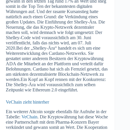
gewann in den letzten Tag rund 17% an Wert und stieg
somit in die Top Ten der bekanntesten digitalen
Währungen auf. Und der rasante Kursanstieg hatte
natürlich auch einen Grund: die Verkündung eines
großen Updates. Die Einführung der Shelley-Ära. Die
Neuerung, die das Krypto-Netzwerk dezentraler
machen soll, wird demnach wie folgt umgesetzt: Der
Shelley-Code wird voraussichtlich am 30. Juni
veröffentlicht, falls das nichts wird, am 07. Juli
2020.Bei der „Shelley-Ära“ handelt es sich um eine
Weiterentwicklung des Cardano-Netzwerks. Sie
gestattet unter anderem Besitzern der Kryptowährung
ADA die Mitarbeit an der Plattform und verteilt dafür
Belohnungen. Cardano hat sich als Fernziel gesetzt, das
am stärksten dezentralisierte Blockchain-Netzwerk zu
werden.Ein Kopf an Kopf rennen mit der Konkurrenz:
Die Shelley-Ära wird voraussichtlich zum selben
Zeitpunkt wie Ethereum 2.0 eingeführt.
VeChain zieht hinterher
Ein weiterer Altcoin sorgte ebenfalls für Aufruhe in der
Tabelle:
VeChain
. Die Kryptowährung hat diese Woche
eine Partnerschaft mit dem Pharma-Konzern Bayer
verkündet und gewann somit an Wert. Die Kooperation