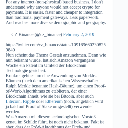
For any internet (non-physical) based business, I don't
understand why anyone would not accept crypto for
payments. It is easier, faster and cheaper to integration
than traditional payment gateways. Less paperwork.
And reaches more diverse demographic and geography.
— CZ Binance (@cz_binance)
February 2, 2019
https://twitter.com/cz_binance/status/109169660230825
9840
Nun scheint das Thema Gestalt anzunehmen. Denn wie
nun bekannt wurde, hat sich Amazon vergangene
Woche ein Patent im Umfeld der Blockchain-
Technologie gesichert.
Konkret geht es um eine Anwendung von Merkle-
Bäumen (nach dem amerikanischen Wissenschafter
Ralph Merkle benannte Hash-Bäume), um einen Proof-
of-Work-Algorithmus zu etablieren, der einer
Blockchain ähnelt, wie sie bei Bitcoin, aber auch
Litecoin
,
Ripple
oder
Ethereum
(noch, angeblich wird
ja bald auf Proof of Stake umgestellt) verwendet
werden.
Was Amazon mit diesem technologischen Vorstoß
genau im Schilde führt, ist noch nicht bekannt. Fakt ist
aber, dass der PoW-Algorithmus der Dreh- und