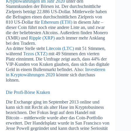
Kryptowährungen im Jahr 2020
unter den
Stammkunden der Börsen ist. Der durchschnittliche
Zielpreis beträgt 22.886 US-Dollar. Mittlerweile haben
die Befragten einen durchschnittlichen Zielpreis von
810 US-Dollar für
Ethereum (ETH)
in diesem Jahr –
dieser Coin führt noch eine andere Liste an, und zwar
die der beliebtesten Altcoins. Außerdem finden Monero
(XMR) und
Ripple (XRP)
auch immer mehr Anklang
bei den Tradern.
An dritter Stelle steht
Litecoin (LTC)
mit 51 Stimmen,
während
Tezos (XTZ)
mit 49 Stimmen den vierten
Platz einnimmt. Die Umfrage zeigt auch, dass 44% der
VIP-Kunden von Kraken glauben, dass sich das digitale
Geld in einem Bullenmarkt befindet. Also:
Investieren
in Kryptowährungen 2020
könnte sich durchaus
lohnen.
Die Profi-Börse Kraken
Die Exchange ging im September 2013 online und
kann sich mit Recht als alter Hase im Kryptobusiness
bezeichnen. Der Fokus liegt auf dem Handel mit
Bitcoin – mittlerweile wurde aber das Coin-Portfolio
erweitert. Der Handelsplatz wurde in San Francisco von
Jesse Powell gegründet und kann durch seine Seriosität