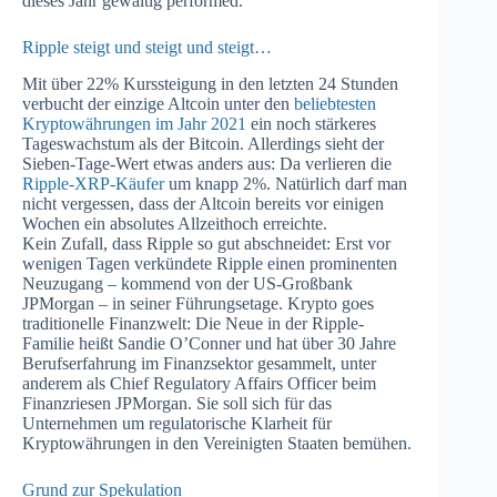
dieses Jahr gewaltig performed.
Ripple steigt und steigt und steigt…
Mit über 22% Kurssteigung in den letzten 24 Stunden
verbucht der einzige Altcoin unter den
beliebtesten
Kryptowährungen im Jahr 2021
ein noch stärkeres
Tageswachstum als der Bitcoin. Allerdings sieht der
Sieben-Tage-Wert etwas anders aus: Da verlieren die
Ripple-XRP-Käufer
um knapp 2%. Natürlich darf man
nicht vergessen, dass der Altcoin bereits vor einigen
Wochen ein absolutes Allzeithoch erreichte.
Kein Zufall, dass Ripple so gut abschneidet: Erst vor
wenigen Tagen verkündete Ripple einen prominenten
Neuzugang – kommend von der US-Großbank
JPMorgan – in seiner Führungsetage. Krypto goes
traditionelle Finanzwelt: Die Neue in der Ripple-
Familie heißt Sandie O’Conner und hat über 30 Jahre
Berufserfahrung im Finanzsektor gesammelt, unter
anderem als Chief Regulatory Affairs Officer beim
Finanzriesen JPMorgan. Sie soll sich für das
Unternehmen um regulatorische Klarheit für
Kryptowährungen in den Vereinigten Staaten bemühen.
Grund zur Spekulation